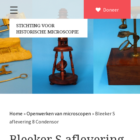
☰
Home
Doneer
×
Over ons
STICHTING VOOR
HISTORISCHE MICROSCOPIE
Contact
Bestuur
Vrijwilligers
Partners
Jaarverslagen
Microscopen
Attributen microscopie
Home
»
Openwerken van microscopen
»
Bleeker S
Overige optische instrumenten
aflevering 8 Condensor
Elektrische meetapparatuur
Bleeker S aflevering