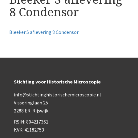
Boeken
8 Condensor
Divers
Makers
Bleeker S aflevering 8 Condensor
Images
Culpeper (ca. 1735)
Cuff (ca. 1745)
riepootmicroscoop volgens Culpeper (1750-1780)
Stichting voor Historische Microscopie
ollond, ‘Jones’ most improved type’ (1800-1830)
info@stichtinghistorischemicroscopie.nl
Visseringlaan 25
Long, Gould type (1821-1850)
2288 ER Rijswijk
Chevalier, trommelmicroscoop (1831-1841)
RSIN: 804217361
Nachet, ‘grand modèle’ (1856-1862)
KVK: 41182753