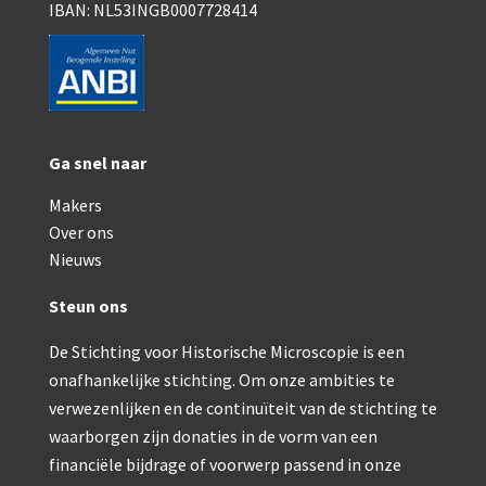
Smith, Beck & Beck, ‘Lister limb’ (1857)
IBAN: NL53INGB0007728414
mith, Beck & Beck, ‘popular microscope’ (ca. 1857
Dollond, ‘bar-limb’ (1860-1880)
Ongesigneerd, Engels (1860-1880)
Ga snel naar
Robbins (1860-1890)
Makers
Nachet, ‘plus simple’ (1862-1880)
Over ons
Nieuws
Beck & Beck, ‘popular microscope’ (1867)
Steun ons
Bianchi, trommelmicroscoop (1869-1873)
De Stichting voor Historische Microscopie is een
Crouch (1870-1890)
onafhankelijke stichting. Om onze ambities te
Hartnack / Prazmowski (1870-1880)
verwezenlijken en de continuïteit van de stichting te
waarborgen zijn donaties in de vorm van een
Baker, prepareermicroscoop (1870-1890)
financiële bijdrage of voorwerp passend in onze