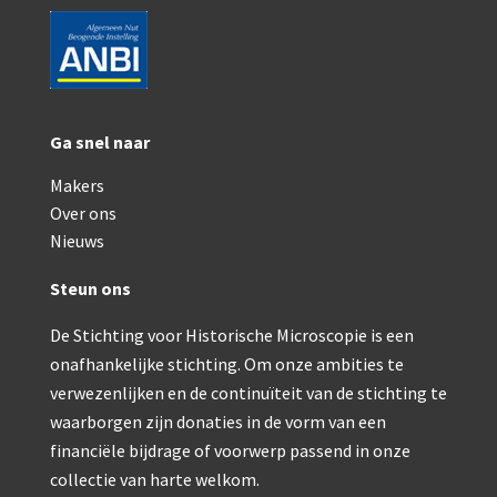
Smith, Beck & Beck, ‘Lister limb’ (1857)
mith, Beck & Beck, ‘popular microscope’ (ca. 1857
Dollond, ‘bar-limb’ (1860-1880)
Ongesigneerd, Engels (1860-1880)
Ga snel naar
Makers
Robbins (1860-1890)
Over ons
Nachet, ‘plus simple’ (1862-1880)
Nieuws
Beck & Beck, ‘popular microscope’ (1867)
Steun ons
Bianchi, trommelmicroscoop (1869-1873)
De Stichting voor Historische Microscopie is een
Crouch (1870-1890)
onafhankelijke stichting. Om onze ambities te
verwezenlijken en de continuïteit van de stichting te
Hartnack / Prazmowski (1870-1880)
waarborgen zijn donaties in de vorm van een
financiële bijdrage of voorwerp passend in onze
Baker, prepareermicroscoop (1870-1890)
collectie van harte welkom.