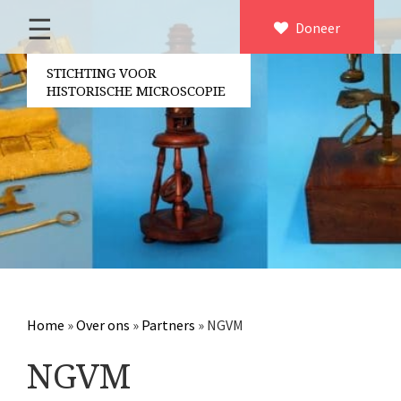
☰
Home
Doneer
×
Over ons
STICHTING VOOR
HISTORISCHE MICROSCOPIE
Contact
Bestuur
Vrijwilligers
Partners
Jaarverslagen
Microscopen
Attributen microscopie
Home
»
Over ons
»
Partners
»
NGVM
Overige optische instrumenten
NGVM
Elektrische meetapparatuur