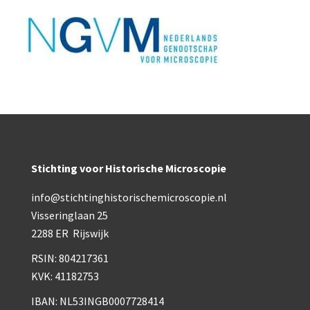
Boeken
Divers
Makers
Images
Culpeper (ca. 1735)
Cuff (ca. 1745)
Stichting voor Historische Microscopie
riepootmicroscoop volgens Culpeper (1750-1780)
info@stichtinghistorischemicroscopie.nl
ollond, ‘Jones’ most improved type’ (1800-1830)
Visseringlaan 25
Long, Gould type (1821-1850)
2288 ER Rijswijk
RSIN: 804217361
Chevalier, trommelmicroscoop (1831-1841)
KVK: 41182753
Nachet, ‘grand modèle’ (1856-1862)
IBAN: NL53INGB0007728414