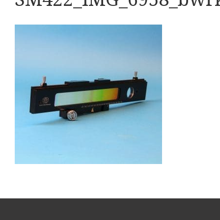
Boeken
Divers
Makers
Images
Culpeper (ca. 1735)
Cuff (ca. 1745)
Driepootmicroscoop volgens Culpeper (1750-1780
Dollond, ‘Jones’ most improved type’ (1800-1830)
Long, Gould type (1821-1850)
Chevalier, trommelmicroscoop (1831-1841)
Nachet, ‘grand modèle’ (1856-1862)