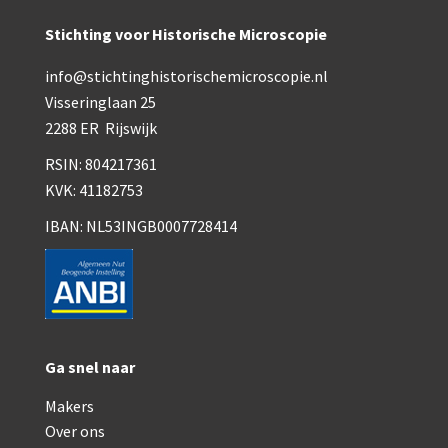
Smith, Beck & Beck, ‘Lister limb’ (1857)
Stichting voor Historische Microscopie
mith, Beck & Beck, ‘popular microscope’ (ca. 1857
info@stichtinghistorischemicroscopie.nl
Dollond, ‘bar-limb’ (1860-1880)
Visseringlaan 25
Ongesigneerd, Engels (1860-1880)
2288 ER Rijswijk
RSIN: 804217361
Robbins (1860-1890)
KVK: 41182753
Nachet, ‘plus simple’ (1862-1880)
IBAN: NL53INGB0007728414
Beck & Beck, ‘popular microscope’ (1867)
Bianchi, trommelmicroscoop (1869-1873)
Crouch (1870-1890)
Ga snel naar
Hartnack / Prazmowski (1870-1880)
Makers
Baker, prepareermicroscoop (1870-1890)
Over ons