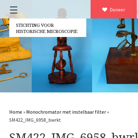
☰
Home
Doneer
×
Over ons
STICHTING VOOR
HISTORISCHE MICROSCOPIE
Contact
Bestuur
Vrijwilligers
Partners
Jaarverslagen
Microscopen
Attributen microscopie
Home
»
Monochromator met instelbaar filter
»
Overige optische instrumenten
SM422_IMG_6958_bwrkt
Elektrische meetapparatuur
SM422_IMG_6958_bwr