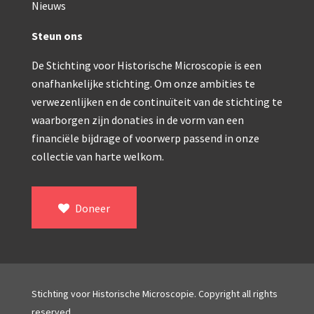
Double pillar, Frans (1870-1900)
Nieuws
Zeiss, statief IX (ca. 1890)
Steun ons
Seibert, ‘Stativ 3’ (1895-1900)
De Stichting voor Historische Microscopie is een
onafhankelijke stichting. Om onze ambities te
Watson & Sons, No. 1 ‘Van Heurck’ (ca. 1900)
verwezenlijken en de continuïteit van de stichting te
Reichert (ca. 1925)
waarborgen zijn donaties in de vorm van een
financiële bijdrage of voorwerp passend in onze
Winkel, statief BTC (1955-1957)
collectie van harte welkom.
ROW, schoolmicroscoop (1955-1965)
ooke, Troughton & Simms, McArthur type (1959-1
Doneer
Bleeker, statief R (ca. 1965)
Meopta, ‘veld’microscoop (1965-1980)
Zeiss, type Ergaval (ca. 1970)
Stichting voor Historische Microscopie. Copyright all rights
‘Junior’ type, USSR (1970-1980)
reserved.