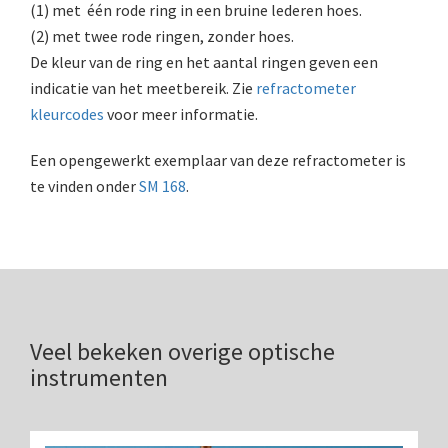
(1) met één rode ring in een bruine lederen hoes.
AOC, samenklapbaar (ca. 1973)
(2) met twee rode ringen, zonder hoes.
De kleur van de ring en het aantal ringen geven een
Zeiss, modern microscoop (1980-2010)
indicatie van het meetbereik. Zie
refractometer
Documentatie
kleurcodes
voor meer informatie.
Bleeker
Een opengewerkt exemplaar van deze refractometer is
te vinden onder
SM 168
.
Busch
Leitz
LOMO/ Zenith
Oldelft
Veel bekeken overige optische
OIP Gand
instrumenten
Rathenower Optische Werke (ROW)
Reichert