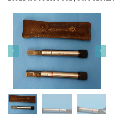
Boeken
Divers
Makers
Images
Culpeper (ca. 1735)
Cuff (ca. 1745)
Driepootmicroscoop volgens Culpeper (1750-
Dollond, ‘Jones’ most improved type’ (1800-
Long, Gould type (1821-1850)
Chevalier, trommelmicroscoop (1831-184
Nachet, ‘grand modèle’ (1856-1862)