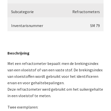
Double pillar, Frans (1870-1900)
Zeiss, statief IX (ca. 1890)
Subcategorie
Refractometers
Seibert, ‘Stativ 3’ (1895-1900)
Inventarisnummer
SM 79
Watson & Sons, No. 1 ‘Van Heurck’ (ca. 190
Reichert (ca. 1925)
Winkel, statief BTC (1955-1957)
Beschrijving
ROW, schoolmicroscoop (1955-1965)
Met een refractometer bepaalt men de brekingsindex
Cooke, Troughton & Simms, McArthur type (195
van een vloeistof of van een vaste stof. De brekingsindex
van vloeistoffen wordt gebruikt voor het identificeren
Bleeker, statief R (ca. 1965)
ervan en voor gehaltebepalingen.
Meopta, ‘veld’microscoop (1965-1980)
Deze refractometer werd gebruikt om het suikergehalte
in een vloeistof te meten.
Zeiss, type Ergaval (ca. 1970)
Twee exemplaren:
‘Junior’ type, USSR (1970-1980)