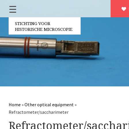
☰
Home
Over ons
STICHTING VOOR
HISTORISCHE MICROSCOPIE
Contact
Bestuur
Vrijwilligers
Partners
Jaarverslagen
Microscopen
Attributen microscopie
Home
»
Other optical equipment
»
Overige optische instrumenten
Refractometer/saccharimeter
Elektrische meetapparatuur
Refractometer/sacchar