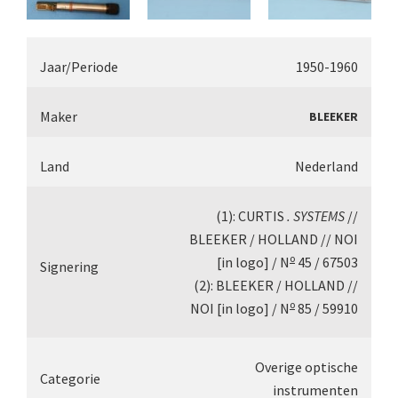
Smith, Beck & Beck, ‘Lister limb’ (1857)
Smith, Beck & Beck, ‘popular microscope’ (ca.
Jaar/Periode
1950-1960
Dollond, ‘bar-limb’ (1860-1880)
Ongesigneerd, Engels (1860-1880)
Maker
BLEEKER
Robbins (1860-1890)
Land
Nederland
Nachet, ‘plus simple’ (1862-1880)
(1): CURTIS
. SYSTEMS
//
Beck & Beck, ‘popular microscope’ (1867
BLEEKER / HOLLAND // NOI
Bianchi, trommelmicroscoop (1869-1873
o
[in logo] / N
45 / 67503
Signering
(2): BLEEKER / HOLLAND //
Crouch (1870-1890)
o
NOI [in logo] / N
85 / 59910
Hartnack / Prazmowski (1870-1880)
Baker, prepareermicroscoop (1870-1890
Overige optische
Categorie
instrumenten