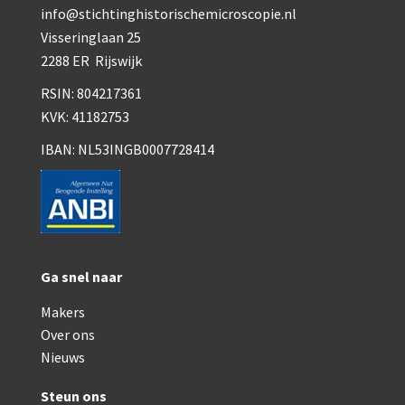
Smith, Beck & Beck, ‘Lister limb’ (1857)
info@stichtinghistorischemicroscopie.nl
Visseringlaan 25
mith, Beck & Beck, ‘popular microscope’ (ca. 1857
2288 ER Rijswijk
Dollond, ‘bar-limb’ (1860-1880)
RSIN: 804217361
Ongesigneerd, Engels (1860-1880)
KVK: 41182753
IBAN: NL53INGB0007728414
Robbins (1860-1890)
Nachet, ‘plus simple’ (1862-1880)
Beck & Beck, ‘popular microscope’ (1867)
Bianchi, trommelmicroscoop (1869-1873)
Ga snel naar
Crouch (1870-1890)
Makers
Hartnack / Prazmowski (1870-1880)
Over ons
Nieuws
Baker, prepareermicroscoop (1870-1890)
Steun ons