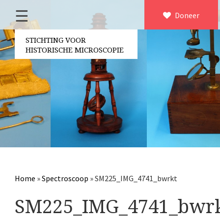
☰
Home
Doneer
×
Over ons
STICHTING VOOR
HISTORISCHE MICROSCOPIE
Contact
Bestuur
Vrijwilligers
Partners
Jaarverslagen
Microscopen
Attributen microscopie
Home
»
Spectroscoop
»
SM225_IMG_4741_bwrkt
Overige optische instrumenten
SM225_IMG_4741_bwr
Elektrische meetapparatuur