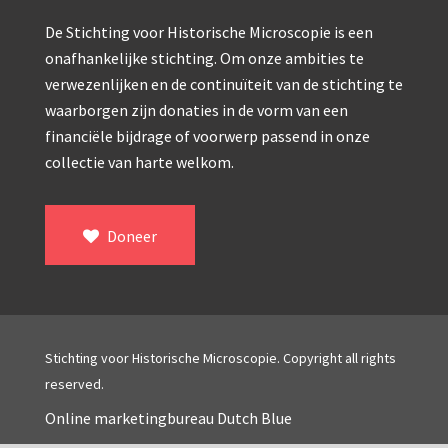
Double pillar, Frans (1870-1900)
De Stichting voor Historische Microscopie is een
Zeiss, statief IX (ca. 1890)
onafhankelijke stichting. Om onze ambities te
Seibert, ‘Stativ 3’ (1895-1900)
verwezenlijken en de continuïteit van de stichting te
waarborgen zijn donaties in de vorm van een
Watson & Sons, No. 1 ‘Van Heurck’ (ca. 1900)
financiële bijdrage of voorwerp passend in onze
Reichert (ca. 1925)
collectie van harte welkom.
Winkel, statief BTC (1955-1957)
Doneer
ROW, schoolmicroscoop (1955-1965)
ooke, Troughton & Simms, McArthur type (1959-1
Bleeker, statief R (ca. 1965)
Stichting voor Historische Microscopie. Copyright all rights
Meopta, ‘veld’microscoop (1965-1980)
reserved.
Zeiss, type Ergaval (ca. 1970)
Online marketingbureau Dutch Blue
‘Junior’ type, USSR (1970-1980)