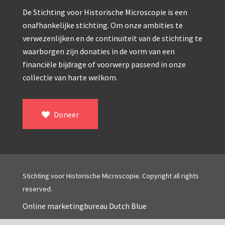
Double pillar, Frans (1870-1900)
De Stichting voor Historische Microscopie is een
Zeiss, statief IX (ca. 1890)
onafhankelijke stichting. Om onze ambities te
verwezenlijken en de continuïteit van de stichting te
Seibert, ‘Stativ 3’ (1895-1900)
waarborgen zijn donaties in de vorm van een
Watson & Sons, No. 1 ‘Van Heurck’ (ca. 1900)
financiële bijdrage of voorwerp passend in onze
collectie van harte welkom.
Reichert (ca. 1925)
Winkel, statief BTC (1955-1957)
Doneer
ROW, schoolmicroscoop (1955-1965)
ooke, Troughton & Simms, McArthur type (1959-1
Bleeker, statief R (ca. 1965)
Stichting voor Historische Microscopie. Copyright all rights
Meopta, ‘veld’microscoop (1965-1980)
reserved.
Zeiss, type Ergaval (ca. 1970)
Online marketingbureau Dutch Blue
‘Junior’ type, USSR (1970-1980)