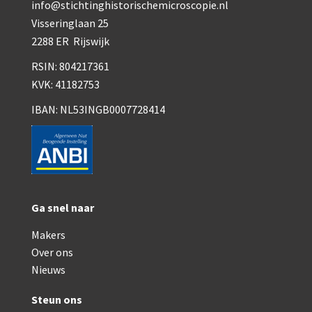
info@stichtinghistorischemicroscopie.nl
Smith, Beck & Beck, ‘Lister limb’ (1857)
Visseringlaan 25
mith, Beck & Beck, ‘popular microscope’ (ca. 1857
2288 ER Rijswijk
Dollond, ‘bar-limb’ (1860-1880)
RSIN: 804217361
KVK: 41182753
Ongesigneerd, Engels (1860-1880)
IBAN: NL53INGB0007728414
Robbins (1860-1890)
Nachet, ‘plus simple’ (1862-1880)
Beck & Beck, ‘popular microscope’ (1867)
Bianchi, trommelmicroscoop (1869-1873)
Ga snel naar
Crouch (1870-1890)
Makers
Over ons
Hartnack / Prazmowski (1870-1880)
Nieuws
Baker, prepareermicroscoop (1870-1890)
Steun ons