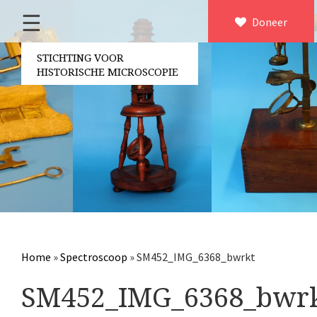
☰
Home
Doneer
×
Over ons
STICHTING VOOR
HISTORISCHE MICROSCOPIE
Contact
Bestuur
Vrijwilligers
Partners
Jaarverslagen
Microscopen
Attributen microscopie
Home
»
Spectroscoop
»
SM452_IMG_6368_bwrkt
Overige optische instrumenten
SM452_IMG_6368_bwr
Elektrische meetapparatuur