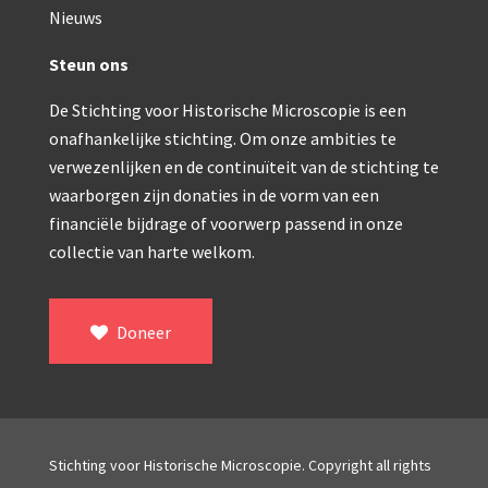
Double pillar, Frans (1870-1900)
Nieuws
Zeiss, statief IX (ca. 1890)
Steun ons
Seibert, ‘Stativ 3’ (1895-1900)
De Stichting voor Historische Microscopie is een
Watson & Sons, No. 1 ‘Van Heurck’ (ca. 1900)
onafhankelijke stichting. Om onze ambities te
verwezenlijken en de continuïteit van de stichting te
Reichert (ca. 1925)
waarborgen zijn donaties in de vorm van een
Winkel, statief BTC (1955-1957)
financiële bijdrage of voorwerp passend in onze
collectie van harte welkom.
ROW, schoolmicroscoop (1955-1965)
ooke, Troughton & Simms, McArthur type (1959-1
Doneer
Bleeker, statief R (ca. 1965)
Meopta, ‘veld’microscoop (1965-1980)
Zeiss, type Ergaval (ca. 1970)
Stichting voor Historische Microscopie. Copyright all rights
‘Junior’ type, USSR (1970-1980)