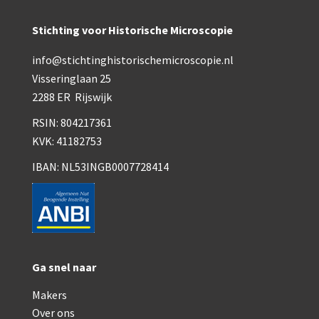
Smith, Beck & Beck, ‘Lister limb’ (1857)
Stichting voor Historische Microscopie
mith, Beck & Beck, ‘popular microscope’ (ca. 1857
info@stichtinghistorischemicroscopie.nl
Dollond, ‘bar-limb’ (1860-1880)
Visseringlaan 25
Ongesigneerd, Engels (1860-1880)
2288 ER Rijswijk
Robbins (1860-1890)
RSIN: 804217361
KVK: 41182753
Nachet, ‘plus simple’ (1862-1880)
IBAN: NL53INGB0007728414
Beck & Beck, ‘popular microscope’ (1867)
Bianchi, trommelmicroscoop (1869-1873)
Crouch (1870-1890)
Hartnack / Prazmowski (1870-1880)
Ga snel naar
Baker, prepareermicroscoop (1870-1890)
Makers
Over ons