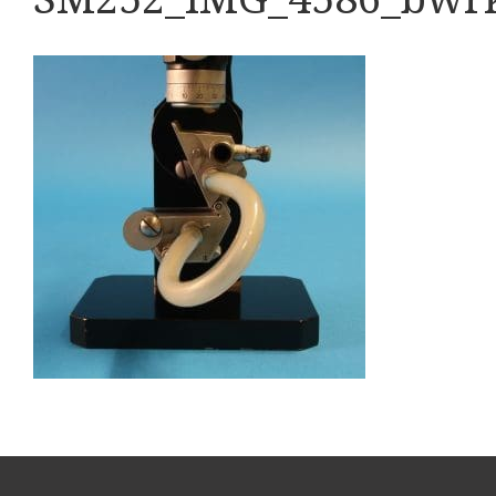
Boeken
Divers
Makers
Images
Culpeper (ca. 1735)
Cuff (ca. 1745)
Driepootmicroscoop volgens Culpeper (1750-1780
Dollond, ‘Jones’ most improved type’ (1800-1830)
Long, Gould type (1821-1850)
Chevalier, trommelmicroscoop (1831-1841)
Nachet, ‘grand modèle’ (1856-1862)