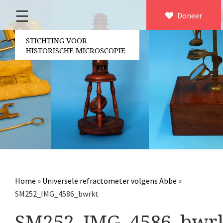
☰
Home
Doneer
×
Over ons
STICHTING VOOR
HISTORISCHE MICROSCOPIE
Contact
Bestuur
Vrijwilligers
Partners
Jaarverslagen
Microscopen
Attributen microscopie
Home
»
Universele refractometer volgens Abbe
»
Overige optische instrumenten
SM252_IMG_4586_bwrkt
Elektrische meetapparatuur
SM252_IMG_4586_bwr