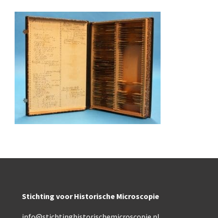
Boeken
Divers
Makers
Images
Culpeper (ca. 1735)
Cuff (ca. 1745)
riepootmicroscoop volgens Culpeper (1750-1780)
ollond, ‘Jones’ most improved type’ (1800-1830)
Long, Gould type (1821-1850)
Chevalier, trommelmicroscoop (1831-1841)
Stichting voor Historische Microscopie
Nachet, ‘grand modèle’ (1856-1862)
info@stichtinghistorischemicroscopie.nl