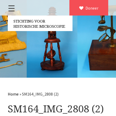
☰
Home
Doneer
×
Over ons
STICHTING VOOR
HISTORISCHE MICROSCOPIE
Contact
Bestuur
Vrijwilligers
Partners
Jaarverslagen
Microscopen
Attributen microscopie
Home
»
SM164_IMG_2808 (2)
Overige optische instrumenten
SM164_IMG_2808 (2)
Elektrische meetapparatuur