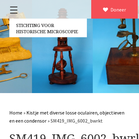
☰
Home
Doneer
×
Over ons
STICHTING VOOR
HISTORISCHE MICROSCOPIE
Contact
Bestuur
Vrijwilligers
Partners
Jaarverslagen
Microscopen
Attributen microscopie
Home
»
Kistje met diverse losse oculairen, objectieven
Overige optische instrumenten
en een condensor
»
SM419_IMG_6002_bwrkt
Elektrische meetapparatuur
SM419_IMG_6002_bwr