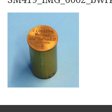
Boeken
Divers
Makers
Images
Culpeper (ca. 1735)
Cuff (ca. 1745)
Driepootmicroscoop volgens Culpeper (1750-1780
Dollond, ‘Jones’ most improved type’ (1800-1830)
Long, Gould type (1821-1850)
Chevalier, trommelmicroscoop (1831-1841)
Nachet, ‘grand modèle’ (1856-1862)