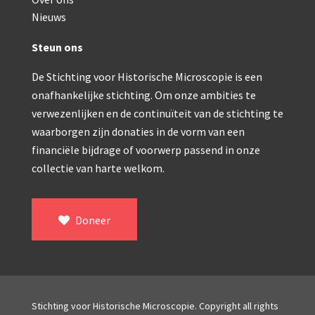
Double pillar, Frans (1870-1900)
Nieuws
Zeiss, statief IX (ca. 1890)
Steun ons
Seibert, ‘Stativ 3’ (1895-1900)
De Stichting voor Historische Microscopie is een
Watson & Sons, No. 1 ‘Van Heurck’ (ca. 1900)
onafhankelijke stichting. Om onze ambities te
Reichert (ca. 1925)
verwezenlijken en de continuïteit van de stichting te
waarborgen zijn donaties in de vorm van een
Winkel, statief BTC (1955-1957)
financiële bijdrage of voorwerp passend in onze
collectie van harte welkom.
ROW, schoolmicroscoop (1955-1965)
ooke, Troughton & Simms, McArthur type (1959-1
Doneer
Bleeker, statief R (ca. 1965)
Meopta, ‘veld’microscoop (1965-1980)
Zeiss, type Ergaval (ca. 1970)
Stichting voor Historische Microscopie. Copyright all rights
‘Junior’ type, USSR (1970-1980)