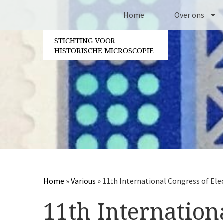
Home
Over ons
STICHTING VOOR
Contact
HISTORISCHE MICROSCOPIE
Bestuur
Vrijwilligers
Jaarverslagen
Partners
Home
»
Various
»
11th International Congress of Ele
11th Internation