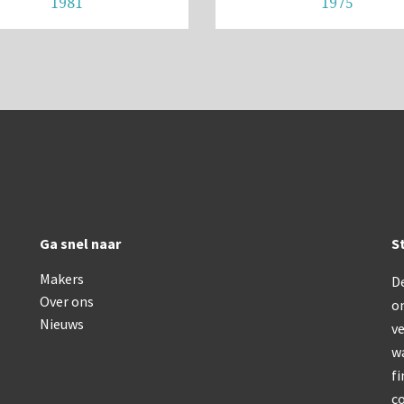
1981
1975
Bleeker, statief R (ca. 1965)
‘Junior’ type, USSR (1
Meopta, ‘veld’microscoop (1965-1980)
Zeiss, type Ergaval (ca. 1970)
AOC, samenklapbaar (
‘Junior’ type, USSR (1970-1980)
Zeiss, modern micros
AOC, samenklapbaar (ca. 1973)
Zeiss, modern microscoop (1980-2010)
Documentatie
Ga snel naar
S
Bleeker
Makers
De
Over ons
o
Busch
Nieuws
ve
Leitz
w
fi
LOMO/ Zenith
co