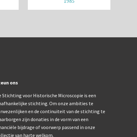
1985
970-1980)
ca. 1973)
coop (1980-2010)
teun ons
 Stichting voor Historische Microscopie is een
nafhankelijke stichting. Om onze ambities te
rwezenlijken en de continuïteit van de stichting te
aarborgen zijn donaties in de vorm van een
nanciële bijdrage of voorwerp passend in onze
llectie van harte welkom.