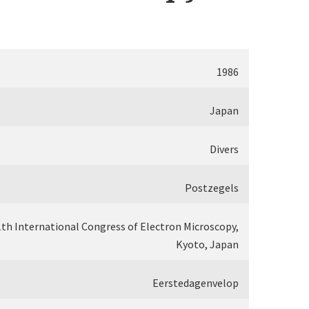
’ (1856-1862)
thenower Optische Werke (ROW)
ister limb’ (1857)
ichert
1986
opular microscope’ (ca. 1857)
ld
Japan
1860-1880)
iss
Divers
 (1860-1880)
Postzegels
1th International Congress of Electron Microscopy,
Kyoto, Japan
 (1862-1880)
)
Eerstedagenvelop
 microscope’ (1867)