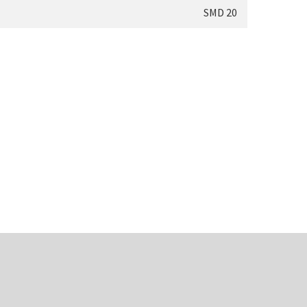
SMD 20
oscoop (1869-1873)
i (1870-1880)
)
oscoop (1870-1890)
1870-1900)
890)
95-1900)