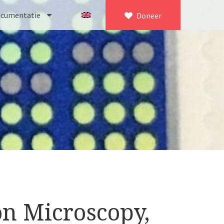
cumentatie
Doneer
×
eeker
sch
olgens Culpeper (1750-1780)
itz
 improved type’ (1800-1830)
MO/ Zenith
1-1850)
P Gand
croscoop (1831-1841)
delft
on Microscopy,