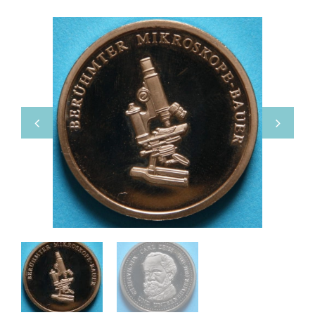
Boeken
Divers
Makers
Images
Culpeper (ca. 1735)
Cuff (ca. 1745)
riepootmicroscoop volgens Culpeper (1750-1780)
ollond, ‘Jones’ most improved type’ (1800-1830)
Long, Gould type (1821-1850)
Chevalier, trommelmicroscoop (1831-1841)
Nachet, ‘grand modèle’ (1856-1862)