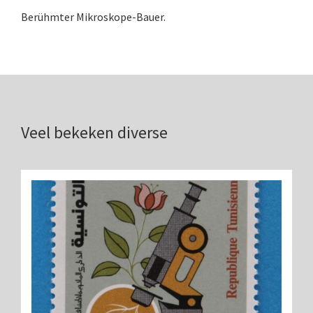
Double pillar, Frans (1870-1900)
Berühmter Mikroskope-Bauer.
Zeiss, statief IX (ca. 1890)
Seibert, ‘Stativ 3’ (1895-1900)
Watson & Sons, No. 1 ‘Van Heurck’ (ca. 1900)
Reichert (ca. 1925)
Veel bekeken diverse
Winkel, statief BTC (1955-1957)
ROW, schoolmicroscoop (1955-1965)
ooke, Troughton & Simms, McArthur type (1959-1
Bleeker, statief R (ca. 1965)
Meopta, ‘veld’microscoop (1965-1980)
Zeiss, type Ergaval (ca. 1970)
‘Junior’ type, USSR (1970-1980)