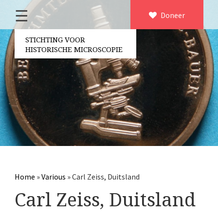
☰
Home
Doneer
×
Over ons
STICHTING VOOR
HISTORISCHE MICROSCOPIE
Contact
Bestuur
Vrijwilligers
Partners
Jaarverslagen
Microscopen
Attributen microscopie
Home
»
Various
»
Carl Zeiss, Duitsland
Overige optische instrumenten
Carl Zeiss, Duitsland
Elektrische meetapparatuur