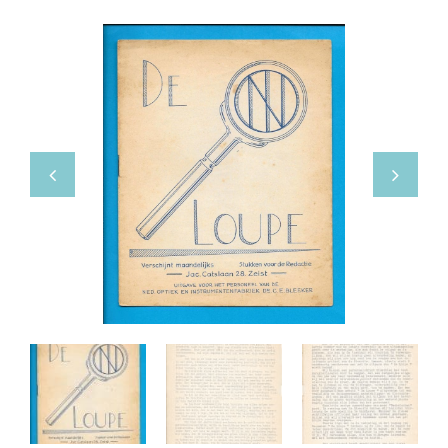
Boeken
Divers
Makers
Images
Culpeper (ca. 1735)
Cuff (ca. 1745)
riepootmicroscoop volgens Culpeper (1750-1780)
ollond, ‘Jones’ most improved type’ (1800-1830)
Long, Gould type (1821-1850)
Chevalier, trommelmicroscoop (1831-1841)
Nachet, ‘grand modèle’ (1856-1862)