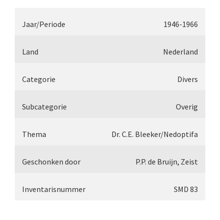
Smith, Beck & Beck, ‘Lister limb’ (1857)
mith, Beck & Beck, ‘popular microscope’ (ca. 1857
Jaar/Periode
1946-1966
Dollond, ‘bar-limb’ (1860-1880)
Land
Nederland
Ongesigneerd, Engels (1860-1880)
Categorie
Divers
Robbins (1860-1890)
Nachet, ‘plus simple’ (1862-1880)
Subcategorie
Overig
Beck & Beck, ‘popular microscope’ (1867)
Thema
Dr. C.E. Bleeker/Nedoptifa
Bianchi, trommelmicroscoop (1869-1873)
Crouch (1870-1890)
Geschonken door
P.P. de Bruijn, Zeist
Hartnack / Prazmowski (1870-1880)
Inventarisnummer
SMD 83
Baker, prepareermicroscoop (1870-1890)