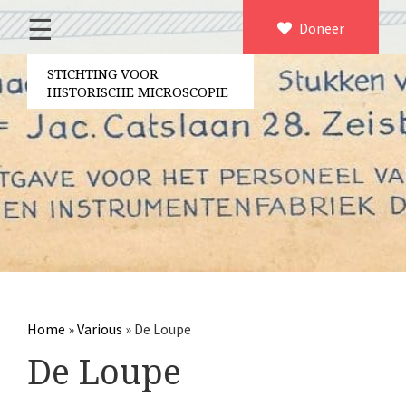
☰
Home
Doneer
×
Over ons
STICHTING VOOR
HISTORISCHE MICROSCOPIE
Contact
Bestuur
Vrijwilligers
Partners
Jaarverslagen
Microscopen
Attributen microscopie
Home
»
Various
»
De Loupe
Overige optische instrumenten
De Loupe
Elektrische meetapparatuur