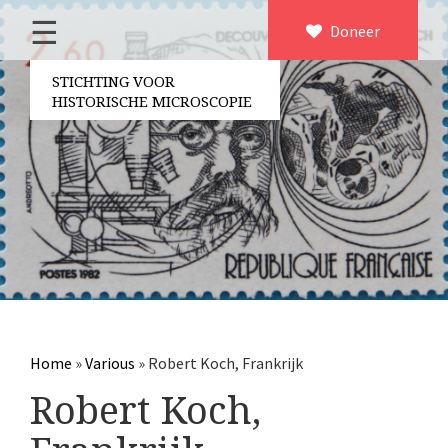
☰
Home
Doneer
×
Over ons
STICHTING VOOR
HISTORISCHE MICROSCOPIE
Contact
Bestuur
Vrijwilligers
Partners
Jaarverslagen
Microscopen
Attributen microscopie
Home
»
Various
»
Robert Koch, Frankrijk
Overige optische instrumenten
Robert Koch,
Elektrische meetapparatuur