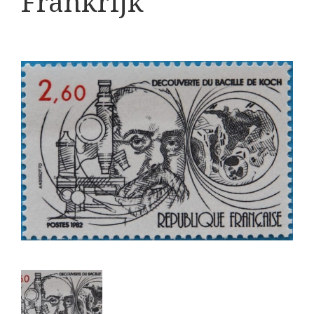
Frankrijk
Boeken
Divers
Makers
Images
Culpeper (ca. 1735)
Cuff (ca. 1745)
riepootmicroscoop volgens Culpeper (1750-1780)
ollond, ‘Jones’ most improved type’ (1800-1830)
Long, Gould type (1821-1850)
Chevalier, trommelmicroscoop (1831-1841)
Nachet, ‘grand modèle’ (1856-1862)