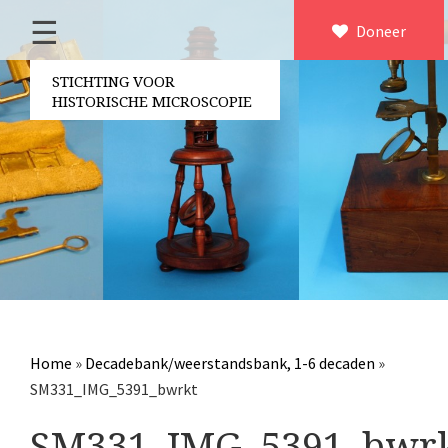
☰
Home
Doneer
×
Over ons
STICHTING VOOR
HISTORISCHE MICROSCOPIE
Contact
Bestuur
Vrijwilligers
Partners
Jaarverslagen
Microscopen
Attributen microscopie
Home
»
Decadebank/weerstandsbank, 1-6 decaden
»
Overige optische instrumenten
SM331_IMG_5391_bwrkt
Elektrische meetapparatuur
SM331_IMG_5391_bwr