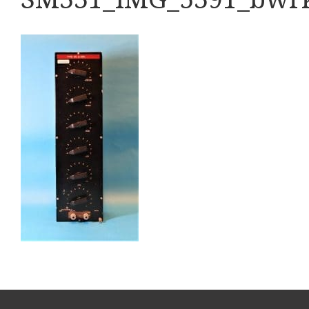
Boeken
Divers
Makers
Images
Culpeper (ca. 1735)
Cuff (ca. 1745)
Driepootmicroscoop volgens Culpeper (1750-1780
Dollond, ‘Jones’ most improved type’ (1800-1830)
Long, Gould type (1821-1850)
Chevalier, trommelmicroscoop (1831-1841)
Nachet, ‘grand modèle’ (1856-1862)