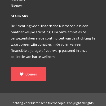
Double pillar, Frans (1870-1900)
Nieuws
Zeiss, statief IX (ca. 1890)
Steun ons
Seibert, ‘Stativ 3’ (1895-1900)
De Stichting voor Historische Microscopie is een
Watson & Sons, No. 1 ‘Van Heurck’ (ca. 1900)
onafhankelijke stichting. Om onze ambities te
Reichert (ca. 1925)
verwezenlijken en de continuïteit van de stichting te
waarborgen zijn donaties in de vorm van een
Winkel, statief BTC (1955-1957)
financiële bijdrage of voorwerp passend in onze
collectie van harte welkom.
ROW, schoolmicroscoop (1955-1965)
ooke, Troughton & Simms, McArthur type (1959-1
Doneer
Bleeker, statief R (ca. 1965)
Meopta, ‘veld’microscoop (1965-1980)
Zeiss, type Ergaval (ca. 1970)
Stichting voor Historische Microscopie. Copyright all rights
‘Junior’ type, USSR (1970-1980)