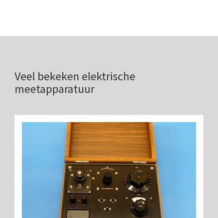
AOC, samenklapbaar (ca. 1973)
Zeiss, modern microscoop (1980-2010)
Documentatie
Veel bekeken elektrische
Bleeker
meetapparatuur
Busch
Leitz
LOMO/ Zenith
Oldelft
OIP Gand
Rathenower Optische Werke (ROW)
Reichert