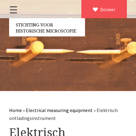
☰
Home
Doneer
×
Over ons
STICHTING VOOR
HISTORISCHE MICROSCOPIE
Contact
Bestuur
Vrijwilligers
Partners
Jaarverslagen
Microscopen
Attributen microscopie
Home
»
Electrical measuring equipment
»
Elektrisch
Overige optische instrumenten
ontladingsinstrument
Elektrische meetapparatuur
Elektrisch