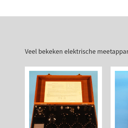
Veel bekeken elektrische meetappa
Co