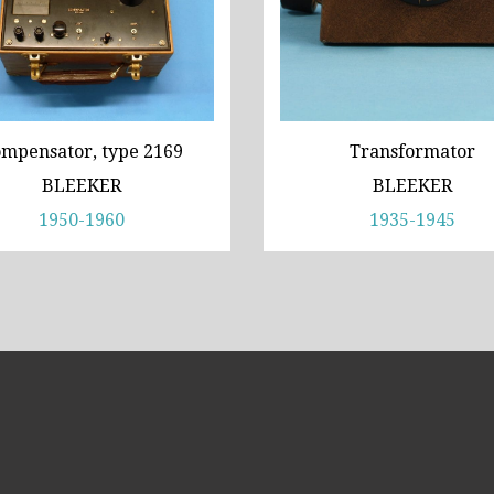
Bleeker, statief R (ca. 1965)
‘Junior’ type, USSR (1
Meopta, ‘veld’microscoop (1965-1980)
Zeiss, type Ergaval (ca. 1970)
AOC, samenklapbaar (
‘Junior’ type, USSR (1970-1980)
mpensator, type 2169
Transformator
Zeiss, modern micros
BLEEKER
BLEEKER
AOC, samenklapbaar (ca. 1973)
1950-1960
1935-1945
Zeiss, modern microscoop (1980-2010)
Documentatie
Bleeker
Busch
Leitz
LOMO/ Zenith