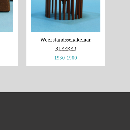
970-1980)
ca. 1973)
Weerstandsschakelaar
coop (1980-2010)
BLEEKER
1950-1960