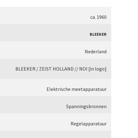
’ (1856-1862)
thenower Optische Werke (ROW)
ca. 1960
ister limb’ (1857)
ichert
BLEEKER
opular microscope’ (ca. 1857)
ld
Nederland
1860-1880)
iss
BLEEKER / ZEIST HOLLAND // NOI [in logo]
 (1860-1880)
Elektrische meetapparatuur
Spanningsbronnen
 (1862-1880)
)
Regelapparatuur
 microscope’ (1867)