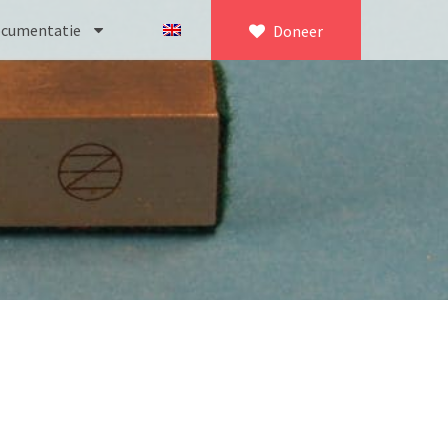
cumentatie
Doneer
×
eeker
sch
olgens Culpeper (1750-1780)
itz
 improved type’ (1800-1830)
MO/ Zenith
1-1850)
P Gand
croscoop (1831-1841)
delft