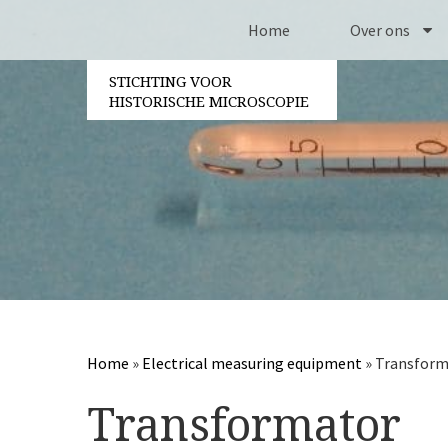
Home
Over ons
STICHTING VOOR
Contact
HISTORISCHE MICROSCOPIE
Bestuur
Vrijwilligers
Jaarverslagen
Partners
Home
»
Electrical measuring equipment
»
Transform
Transformator