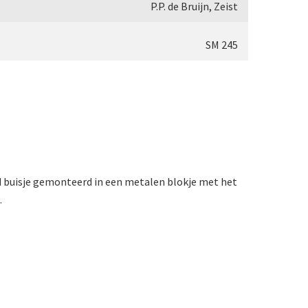
P.P. de Bruijn, Zeist
oscoop (1869-1873)
SM 245
i (1870-1880)
)
oscoop (1870-1890)
nd buisje gemonteerd in een metalen blokje met het
1870-1900)
.
890)
95-1900)