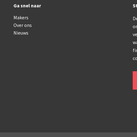
Oldelft
Ga snel naar
S
OIP Gand
Makers
De
Over ons
o
Rathenower Optische Werke (ROW)
Nieuws
ve
Reichert
w
fi
Wild
co
Zeiss