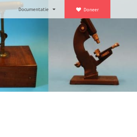
Documentatie
Doneer
×
ca. 1735)
Bleeker
745)
Busch
icroscoop volgens Culpeper (1750-1780)
Leitz
Jones’ most improved type’ (1800-1830)
LOMO/ Zenith
d type (1821-1850)
OIP Gand
, trommelmicroscoop (1831-1841)
Oldelft