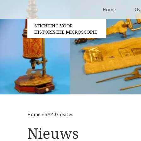
Home
Ov
STICHTING VOOR
Co
HISTORISCHE MICROSCOPIE
Be
Vri
Ja
Berichtennavigatie
Pa
Home
»
SM407 Yeates
Nieuws