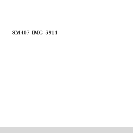
ons, No. 1 ‘Van Heurck’ (ca. 1900)
a. 1925)
SM407_IMG_5914
atief BTC (1955-1957)
olmicroscoop (1955-1965)
oughton & Simms, McArthur type (1959-1962)
atief R (ca. 1965)
eld’microscoop (1965-1980)
62)
 Ergaval (ca. 1970)