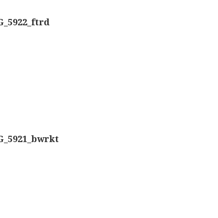
Nachet, ‘g
Overige optische instrumenten
_5922_ftrd
Smith, Bec
Elektrische meetapparatuur
Boeken
Smith, Bec
Divers
Dollond, ‘
Makers
Ongesigne
Images
G_5921_bwrkt
Robbins (
Culpeper (ca. 1735)
Cuff (ca. 1745)
Nachet, ‘p
Driepootmicroscoop volgens Culpeper (1750-1780
Beck & Bec
Dollond, ‘Jones’ most improved type’ (1800-1830)