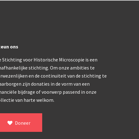
ype, USSR (1970-1980)
klapbaar (ca. 1973)
teun ons
dern microscoop (1980-2010)
 Stichting voor Historische Microscopie is een
nafhankelijke stichting. Om onze ambities te
rwezenlijken en de continuïteit van de stichting te
aarborgen zijn donaties in de vorm van een
nanciële bijdrage of voorwerp passend in onze
llectie van harte welkom.
Doneer