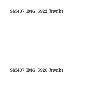
rand modèle’ (1856-1862)
Rathenower Optische Werke (ROW)
SM407_IMG_5922_bwrkt
k & Beck, ‘Lister limb’ (1857)
Reichert
k & Beck, ‘popular microscope’ (ca. 1857)
Wild
bar-limb’ (1860-1880)
Zeiss
erd, Engels (1860-1880)
SM407_IMG_5920_bwrkt
1860-1890)
lus simple’ (1862-1880)
)
k, ‘popular microscope’ (1867)