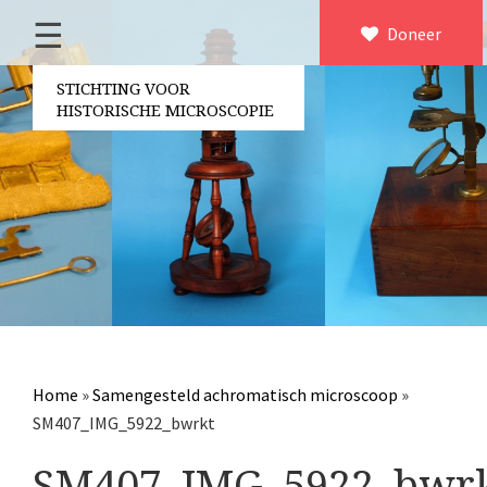
☰
Home
Doneer
×
Over ons
STICHTING VOOR
HISTORISCHE MICROSCOPIE
Contact
Bestuur
Vrijwilligers
Partners
Jaarverslagen
Microscopen
Attributen microscopie
Home
»
Samengesteld achromatisch microscoop
»
Overige optische instrumenten
SM407_IMG_5922_bwrkt
Elektrische meetapparatuur
SM407_IMG_5922_bwr