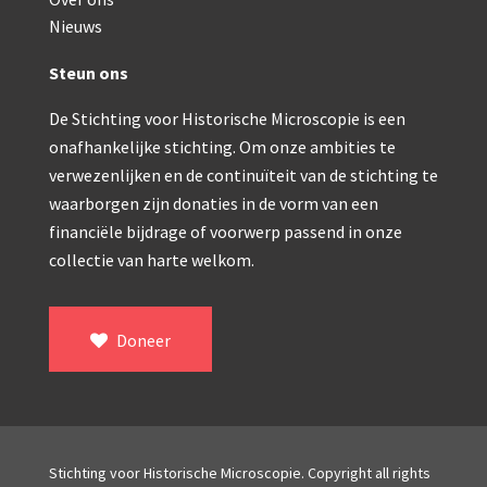
Double pillar, Frans (1870-1900)
Nieuws
Zeiss, statief IX (ca. 1890)
Steun ons
Seibert, ‘Stativ 3’ (1895-1900)
De Stichting voor Historische Microscopie is een
Watson & Sons, No. 1 ‘Van Heurck’ (ca. 1900)
onafhankelijke stichting. Om onze ambities te
Reichert (ca. 1925)
verwezenlijken en de continuïteit van de stichting te
waarborgen zijn donaties in de vorm van een
Winkel, statief BTC (1955-1957)
financiële bijdrage of voorwerp passend in onze
collectie van harte welkom.
ROW, schoolmicroscoop (1955-1965)
ooke, Troughton & Simms, McArthur type (1959-1
Doneer
Bleeker, statief R (ca. 1965)
Meopta, ‘veld’microscoop (1965-1980)
Zeiss, type Ergaval (ca. 1970)
Stichting voor Historische Microscopie. Copyright all rights
‘Junior’ type, USSR (1970-1980)