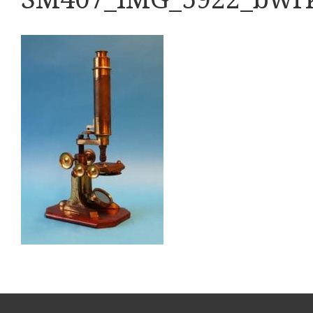
Boeken
Divers
Makers
Images
Culpeper (ca. 1735)
Cuff (ca. 1745)
Driepootmicroscoop volgens Culpeper (1750-1780
Dollond, ‘Jones’ most improved type’ (1800-1830)
Long, Gould type (1821-1850)
Chevalier, trommelmicroscoop (1831-1841)
Nachet, ‘grand modèle’ (1856-1862)