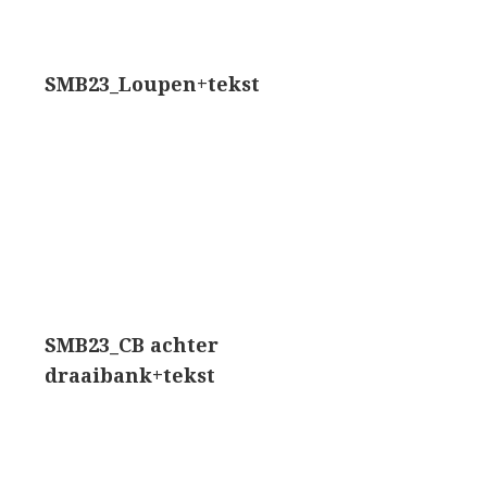
trommelmicroscoop (1869-1873)
SMB23_Loupen+tekst
/ Prazmowski (1870-1880)
870-1890)
)
epareermicroscoop (1870-1890)
lar, Frans (1870-1900)
SMB23_CB achter
ief IX (ca. 1890)
draaibank+tekst
tativ 3’ (1895-1900)