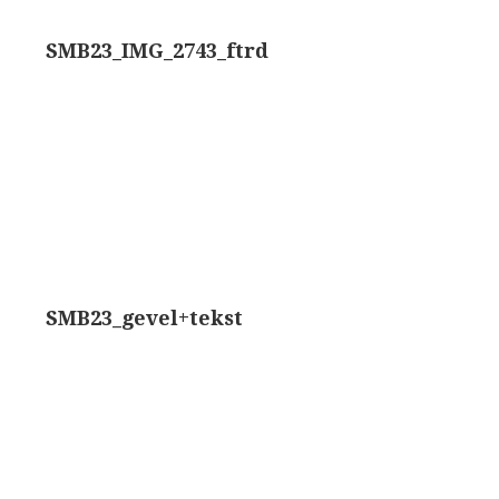
rand modèle’ (1856-1862)
Rathenower Optische Werke (ROW)
SMB23_IMG_2743_ftrd
k & Beck, ‘Lister limb’ (1857)
Reichert
k & Beck, ‘popular microscope’ (ca. 1857)
Wild
bar-limb’ (1860-1880)
Zeiss
erd, Engels (1860-1880)
SMB23_gevel+tekst
1860-1890)
lus simple’ (1862-1880)
)
k, ‘popular microscope’ (1867)