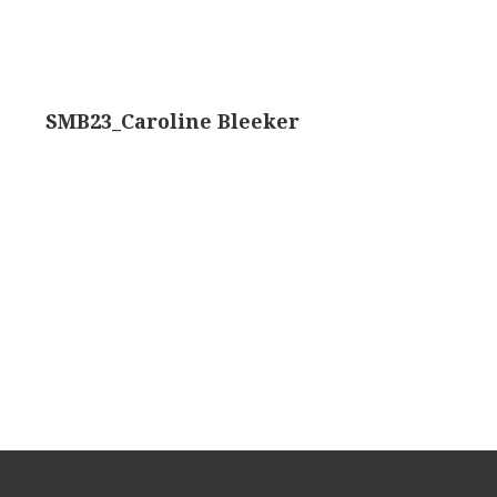
ons, No. 1 ‘Van Heurck’ (ca. 1900)
a. 1925)
SMB23_Caroline Bleeker
atief BTC (1955-1957)
olmicroscoop (1955-1965)
oughton & Simms, McArthur type (1959-1962)
atief R (ca. 1965)
eld’microscoop (1965-1980)
62)
 Ergaval (ca. 1970)