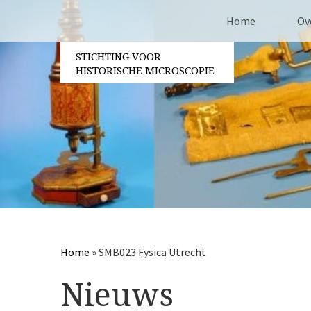
Home
Ov
STICHTING VOOR
Co
HISTORISCHE MICROSCOPIE
Be
Vri
Ja
Pa
Home
»
SMB023 Fysica Utrecht
Nieuws