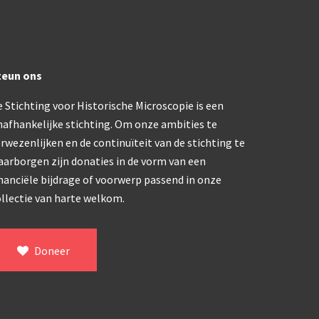
ype, USSR (1970-1980)
klapbaar (ca. 1973)
teun ons
 Stichting voor Historische Microscopie is een
dern microscoop (1980-2010)
nafhankelijke stichting. Om onze ambities te
rwezenlijken en de continuïteit van de stichting te
aarborgen zijn donaties in de vorm van een
nanciële bijdrage of voorwerp passend in onze
llectie van harte welkom.
Doneer