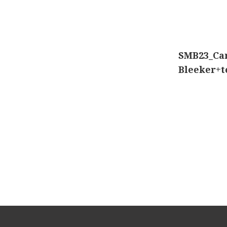
SMB23_Ca
Bleeker+t
Co