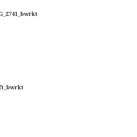
Nachet, ‘g
Overige optische instrumenten
G_2741_bwrkt
Smith, Bec
Elektrische meetapparatuur
Boeken
Smith, Bec
Divers
Dollond, ‘
Makers
Ongesigne
Images
ft_bwrkt
Robbins (
Culpeper (ca. 1735)
Cuff (ca. 1745)
Nachet, ‘p
Driepootmicroscoop volgens Culpeper (1750-1780
Beck & Bec
Dollond, ‘Jones’ most improved type’ (1800-1830)