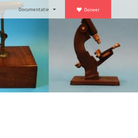
Documentatie
Doneer
×
ca. 1735)
Bleeker
745)
Busch
icroscoop volgens Culpeper (1750-1780)
Leitz
Jones’ most improved type’ (1800-1830)
LOMO/ Zenith
d type (1821-1850)
OIP Gand
, trommelmicroscoop (1831-1841)
Oldelft