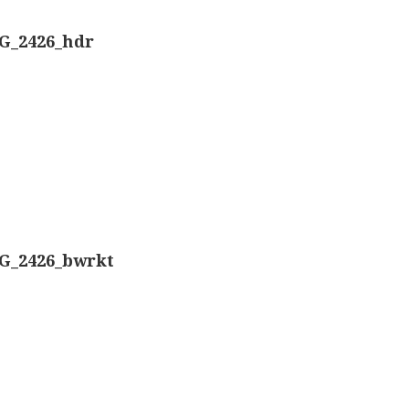
Nachet, ‘g
Overige optische instrumenten
G_2426_hdr
Smith, Bec
Elektrische meetapparatuur
Boeken
Smith, Bec
Divers
Dollond, ‘
Makers
Ongesigne
Images
G_2426_bwrkt
Robbins (
Culpeper (ca. 1735)
Cuff (ca. 1745)
Nachet, ‘p
Driepootmicroscoop volgens Culpeper (1750-1780
Beck & Bec
Dollond, ‘Jones’ most improved type’ (1800-1830)