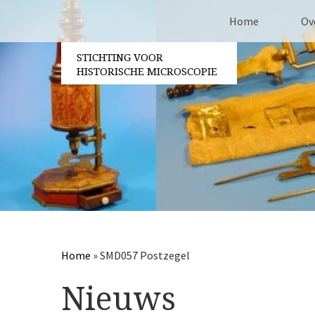
Home
Ov
STICHTING VOOR
Co
HISTORISCHE MICROSCOPIE
Be
Vri
Ja
Pa
Home
»
SMD057 Postzegel
Nieuws