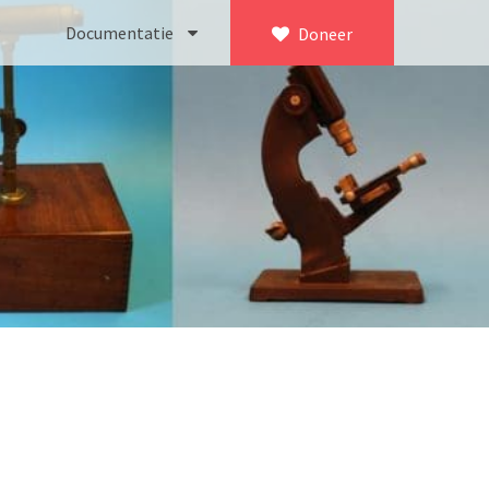
Documentatie
Doneer
×
ca. 1735)
Bleeker
745)
Busch
icroscoop volgens Culpeper (1750-1780)
Leitz
Jones’ most improved type’ (1800-1830)
LOMO/ Zenith
d type (1821-1850)
OIP Gand
, trommelmicroscoop (1831-1841)
Oldelft