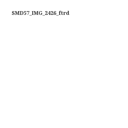
rand modèle’ (1856-1862)
Rathenower Optische Werke (ROW)
SMD57_IMG_2426_ftrd
k & Beck, ‘Lister limb’ (1857)
Reichert
k & Beck, ‘popular microscope’ (ca. 1857)
Wild
bar-limb’ (1860-1880)
Zeiss
erd, Engels (1860-1880)
1860-1890)
lus simple’ (1862-1880)
)
k, ‘popular microscope’ (1867)