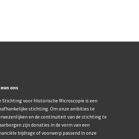
trommelmicroscoop (1869-1873)
/ Prazmowski (1870-1880)
870-1890)
)
epareermicroscoop (1870-1890)
lar, Frans (1870-1900)
teun ons
 Stichting voor Historische Microscopie is een
ief IX (ca. 1890)
nafhankelijke stichting. Om onze ambities te
rwezenlijken en de continuïteit van de stichting te
tativ 3’ (1895-1900)
aarborgen zijn donaties in de vorm van een
nanciële bijdrage of voorwerp passend in onze