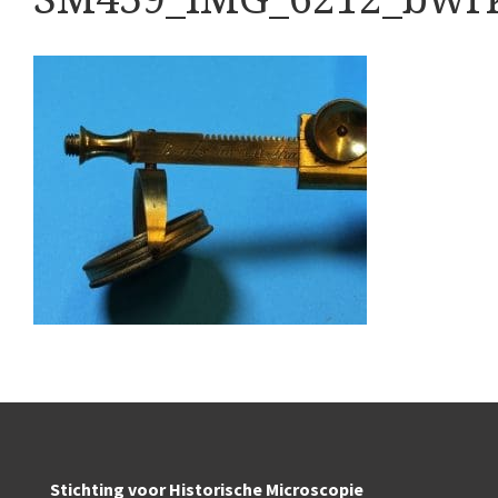
Boeken
Divers
Makers
Images
Culpeper (ca. 1735)
Cuff (ca. 1745)
Driepootmicroscoop volgens Culpeper (1750-1780
Dollond, ‘Jones’ most improved type’ (1800-1830)
Long, Gould type (1821-1850)
Chevalier, trommelmicroscoop (1831-1841)
Nachet, ‘grand modèle’ (1856-1862)
Stichting voor Historische Microscopie