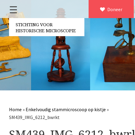
☰
Home
Doneer
×
Over ons
STICHTING VOOR
HISTORISCHE MICROSCOPIE
Contact
Bestuur
Vrijwilligers
Partners
Jaarverslagen
Microscopen
Attributen microscopie
Home
»
Enkelvoudig stammicroscoop op kistje
»
Overige optische instrumenten
SM439_IMG_6212_bwrkt
Elektrische meetapparatuur
SM439_IMG_6212_bwr