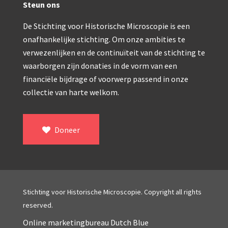
Double pillar, Frans (1870-1900)
Steun ons
Zeiss, statief IX (ca. 1890)
De Stichting voor Historische Microscopie is een
onafhankelijke stichting. Om onze ambities te
Seibert, ‘Stativ 3’ (1895-1900)
verwezenlijken en de continuïteit van de stichting te
Watson & Sons, No. 1 ‘Van Heurck’ (ca. 1900)
waarborgen zijn donaties in de vorm van een
financiële bijdrage of voorwerp passend in onze
Reichert (ca. 1925)
collectie van harte welkom.
Winkel, statief BTC (1955-1957)
ROW, schoolmicroscoop (1955-1965)
Doneer
ooke, Troughton & Simms, McArthur type (1959-1
Bleeker, statief R (ca. 1965)
Meopta, ‘veld’microscoop (1965-1980)
Stichting voor Historische Microscopie. Copyright all rights
Zeiss, type Ergaval (ca. 1970)
reserved.
Online marketingbureau Dutch Blue
‘Junior’ type, USSR (1970-1980)