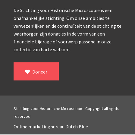
Double pillar, Frans (1870-1900)
De Stichting voor Historische Microscopie is een
Zeiss, statief IX (ca. 1890)
onafhankelijke stichting. Om onze ambities te
Seibert, ‘Stativ 3’ (1895-1900)
verwezenlijken en de continuïteit van de stichting te
waarborgen zijn donaties in de vorm van een
Watson & Sons, No. 1 ‘Van Heurck’ (ca. 1900)
financiële bijdrage of voorwerp passend in onze
Reichert (ca. 1925)
collectie van harte welkom.
Winkel, statief BTC (1955-1957)
Doneer
ROW, schoolmicroscoop (1955-1965)
ooke, Troughton & Simms, McArthur type (1959-1
Bleeker, statief R (ca. 1965)
Meopta, ‘veld’microscoop (1965-1980)
Stichting voor Historische Microscopie. Copyright all rights
reserved.
Zeiss, type Ergaval (ca. 1970)
Online marketingbureau Dutch Blue
‘Junior’ type, USSR (1970-1980)