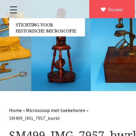
☰
Home
Doneer
×
Over ons
STICHTING VOOR
HISTORISCHE MICROSCOPIE
Contact
Bestuur
Vrijwilligers
Partners
Jaarverslagen
Microscopen
Attributen microscopie
Home
»
Microscoop met toebehoren
»
Overige optische instrumenten
SM499_IMG_7957_bwrkt
Elektrische meetapparatuur
SM499_IMG_7957_bwr