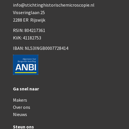
Smith, Beck & Beck, ‘Lister limb’ (1857)
info@stichtinghistorischemicroscopie.nl
Visseringlaan 25
mith, Beck & Beck, ‘popular microscope’ (ca. 1857
2288 ER Rijswijk
Dollond, ‘bar-limb’ (1860-1880)
RSIN: 804217361
Ongesigneerd, Engels (1860-1880)
KVK: 41182753
IBAN: NL53INGB0007728414
Robbins (1860-1890)
Nachet, ‘plus simple’ (1862-1880)
Beck & Beck, ‘popular microscope’ (1867)
Bianchi, trommelmicroscoop (1869-1873)
Ga snel naar
Crouch (1870-1890)
Makers
Hartnack / Prazmowski (1870-1880)
Over ons
Nieuws
Baker, prepareermicroscoop (1870-1890)
Steun ons