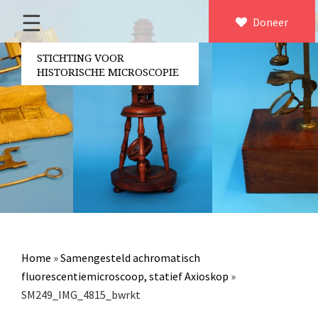
☰
Home
Doneer
×
Over ons
STICHTING VOOR
HISTORISCHE MICROSCOPIE
Contact
Bestuur
Vrijwilligers
Partners
Jaarverslagen
Microscopen
Attributen microscopie
Home
»
Samengesteld achromatisch
Overige optische instrumenten
fluorescentiemicroscoop, statief Axioskop
»
SM249_IMG_4815_bwrkt
Elektrische meetapparatuur