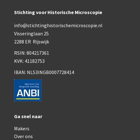
Smith, Beck & Beck, ‘Lister limb’ (1857)
Stichting voor Historische Microscopie
mith, Beck & Beck, ‘popular microscope’ (ca. 1857
info@stichtinghistorischemicroscopie.nl
Dollond, ‘bar-limb’ (1860-1880)
Visseringlaan 25
Ongesigneerd, Engels (1860-1880)
2288 ER Rijswijk
Robbins (1860-1890)
RSIN: 804217361
KVK: 41182753
Nachet, ‘plus simple’ (1862-1880)
IBAN: NL53INGB0007728414
Beck & Beck, ‘popular microscope’ (1867)
Bianchi, trommelmicroscoop (1869-1873)
Crouch (1870-1890)
Hartnack / Prazmowski (1870-1880)
Ga snel naar
Baker, prepareermicroscoop (1870-1890)
Makers
Over ons