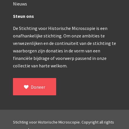
Double pillar, Frans (1870-1900)
Nieuws
Zeiss, statief IX (ca. 1890)
Steun ons
Seibert, ‘Stativ 3’ (1895-1900)
De Stichting voor Historische Microscopie is een
Watson & Sons, No. 1 ‘Van Heurck’ (ca. 1900)
onafhankelijke stichting. Om onze ambities te
verwezenlijken en de continuïteit van de stichting te
Reichert (ca. 1925)
waarborgen zijn donaties in de vorm van een
Winkel, statief BTC (1955-1957)
financiële bijdrage of voorwerp passend in onze
collectie van harte welkom.
ROW, schoolmicroscoop (1955-1965)
ooke, Troughton & Simms, McArthur type (1959-1
Doneer
Bleeker, statief R (ca. 1965)
Meopta, ‘veld’microscoop (1965-1980)
Zeiss, type Ergaval (ca. 1970)
Stichting voor Historische Microscopie. Copyright all rights
‘Junior’ type, USSR (1970-1980)