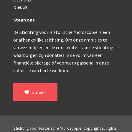
Double pillar, Frans (1870-1900)
Nieuws
Zeiss, statief IX (ca. 1890)
Steun ons
Seibert, ‘Stativ 3’ (1895-1900)
De Stichting voor Historische Microscopie is een
Watson & Sons, No. 1 ‘Van Heurck’ (ca. 190
onafhankelijke stichting. Om onze ambities te
Reichert (ca. 1925)
verwezenlijken en de continuïteit van de stichting te
waarborgen zijn donaties in de vorm van een
Winkel, statief BTC (1955-1957)
financiële bijdrage of voorwerp passend in onze
collectie van harte welkom.
ROW, schoolmicroscoop (1955-1965)
Cooke, Troughton & Simms, McArthur type (195
Doneer
Bleeker, statief R (ca. 1965)
Meopta, ‘veld’microscoop (1965-1980)
Zeiss, type Ergaval (ca. 1970)
Stichting voor Historische Microscopie. Copyright all rights
‘Junior’ type, USSR (1970-1980)