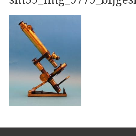
Boeken
Divers
Makers
Images
Culpeper (ca. 1735)
Cuff (ca. 1745)
Driepootmicroscoop volgens Culpeper (1750-
Dollond, ‘Jones’ most improved type’ (1800-1
Long, Gould type (1821-1850)
Chevalier, trommelmicroscoop (1831-1841
Nachet, ‘grand modèle’ (1856-1862)