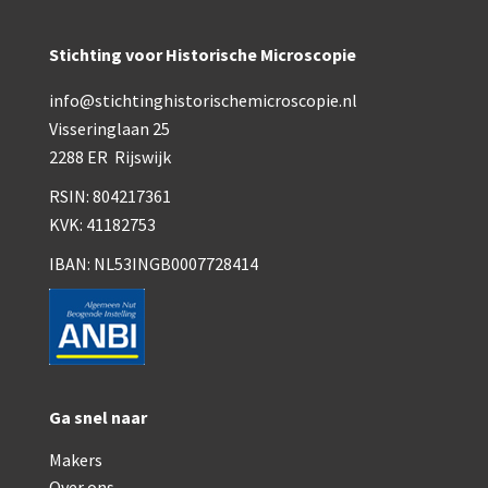
Smith, Beck & Beck, ‘Lister limb’ (1857)
Smith, Beck & Beck, ‘popular microscope’ (ca. 
Stichting voor Historische Microscopie
Dollond, ‘bar-limb’ (1860-1880)
info@stichtinghistorischemicroscopie.nl
Visseringlaan 25
Ongesigneerd, Engels (1860-1880)
2288 ER Rijswijk
Robbins (1860-1890)
RSIN: 804217361
KVK: 41182753
Nachet, ‘plus simple’ (1862-1880)
IBAN: NL53INGB0007728414
Beck & Beck, ‘popular microscope’ (1867)
Bianchi, trommelmicroscoop (1869-1873)
Crouch (1870-1890)
Hartnack / Prazmowski (1870-1880)
Ga snel naar
Baker, prepareermicroscoop (1870-1890)
Makers
Over ons