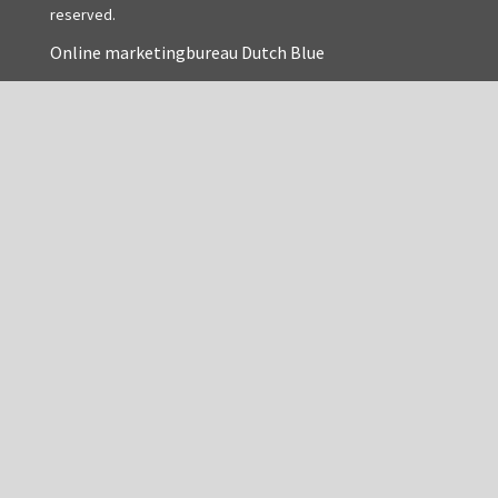
reserved.
AOC, samenklapbaar (ca. 1973)
Online marketingbureau Dutch Blue
Zeiss, modern microscoop (1980-2010)
Documentatie
Bleeker
Busch
Leitz
LOMO/ Zenith
Oldelft
OIP Gand
Rathenower Optische Werke (ROW)
Reichert