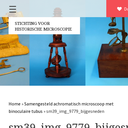
☰
Home
D
Over ons
STICHTING VOOR
HISTORISCHE MICROSCOPIE
Contact
Bestuur
Vrijwilligers
Partners
Jaarverslagen
Microscopen
Attributen microscopie
Home
»
Samengesteld achromatisch microscoop met
Overige optische instrumenten
binoculaire tubus
»
sm39_img_9779_bijgesneden
Elektrische meetapparatuur
sm39_img_9779_bijges