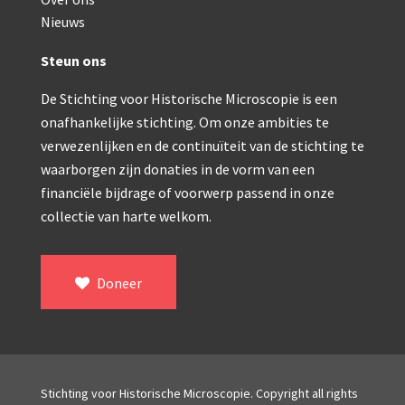
Double pillar, Frans (1870-1900)
Nieuws
Zeiss, statief IX (ca. 1890)
Steun ons
Seibert, ‘Stativ 3’ (1895-1900)
De Stichting voor Historische Microscopie is een
Watson & Sons, No. 1 ‘Van Heurck’ (ca. 1900)
onafhankelijke stichting. Om onze ambities te
Reichert (ca. 1925)
verwezenlijken en de continuïteit van de stichting te
waarborgen zijn donaties in de vorm van een
Winkel, statief BTC (1955-1957)
financiële bijdrage of voorwerp passend in onze
collectie van harte welkom.
ROW, schoolmicroscoop (1955-1965)
ooke, Troughton & Simms, McArthur type (1959-1
Doneer
Bleeker, statief R (ca. 1965)
Meopta, ‘veld’microscoop (1965-1980)
Zeiss, type Ergaval (ca. 1970)
Stichting voor Historische Microscopie. Copyright all rights
‘Junior’ type, USSR (1970-1980)