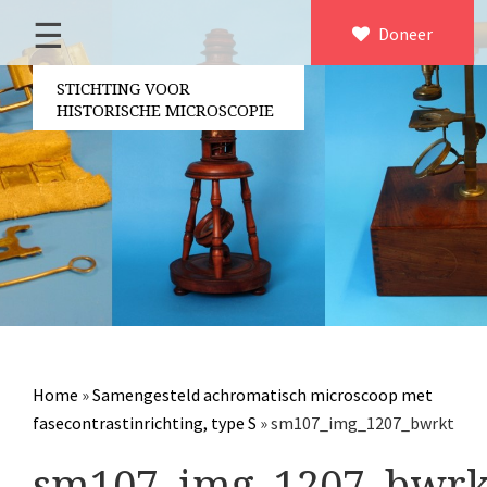
☰
Home
Doneer
×
Over ons
STICHTING VOOR
HISTORISCHE MICROSCOPIE
Contact
Bestuur
Vrijwilligers
Partners
Jaarverslagen
Microscopen
Attributen microscopie
Home
»
Samengesteld achromatisch microscoop met
Overige optische instrumenten
fasecontrastinrichting, type S
»
sm107_img_1207_bwrkt
Elektrische meetapparatuur
sm107_img_1207_bwrk