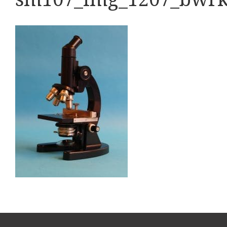
Boeken
Divers
Makers
Images
Culpeper (ca. 1735)
Cuff (ca. 1745)
Driepootmicroscoop volgens Culpeper (1750-1780)
Dollond, ‘Jones’ most improved type’ (1800-1830)
Long, Gould type (1821-1850)
Chevalier, trommelmicroscoop (1831-1841)
Nachet, ‘grand modèle’ (1856-1862)