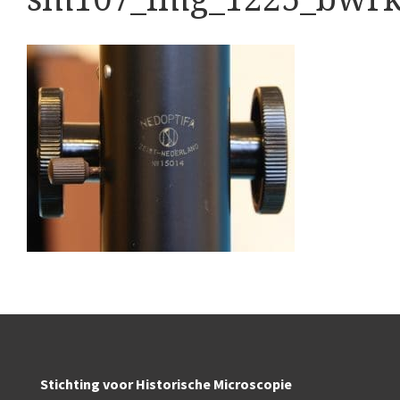
Boeken
Divers
Makers
Images
Culpeper (ca. 1735)
Cuff (ca. 1745)
Driepootmicroscoop volgens Culpeper (1750-1780)
Dollond, ‘Jones’ most improved type’ (1800-1830)
Long, Gould type (1821-1850)
Chevalier, trommelmicroscoop (1831-1841)
Nachet, ‘grand modèle’ (1856-1862)
Stichting voor Historische Microscopie