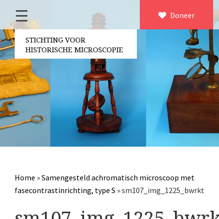
☰
Home
Doneer
×
Over ons
STICHTING VOOR
HISTORISCHE MICROSCOPIE
Contact
Bestuur
Vrijwilligers
Partners
Jaarverslagen
Microscopen
Attributen microscopie
Home
»
Samengesteld achromatisch microscoop met
Overige optische instrumenten
fasecontrastinrichting, type S
»
sm107_img_1225_bwrkt
Elektrische meetapparatuur
sm107_img_1225_bwrk