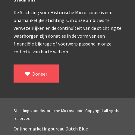
Double pillar, Frans (1870-1900)
Zeiss, statief IX (ca. 1890)
De Stichting voor Historische Microscopie is een
onafhankelijke stichting. Om onze ambities te
Seibert, ‘Stativ 3’ (1895-1900)
verwezenlijken en de continuïteit van de stichting te
waarborgen zijn donaties in de vorm van een
Watson & Sons, No. 1 ‘Van Heurck’ (ca. 1900)
financiële bijdrage of voorwerp passend in onze
Reichert (ca. 1925)
collectie van harte welkom.
Winkel, statief BTC (1955-1957)
ROW, schoolmicroscoop (1955-1965)
Doneer
ooke, Troughton & Simms, McArthur type (1959-1
Bleeker, statief R (ca. 1965)
Meopta, ‘veld’microscoop (1965-1980)
Stichting voor Historische Microscopie. Copyright all rights
reserved.
Zeiss, type Ergaval (ca. 1970)
Online marketingbureau Dutch Blue
‘Junior’ type, USSR (1970-1980)