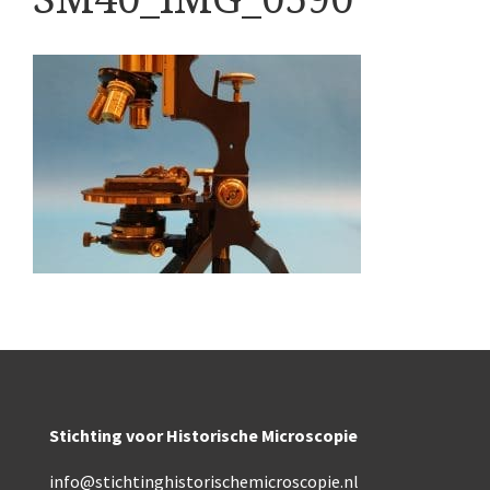
Boeken
Divers
Makers
Images
Culpeper (ca. 1735)
Cuff (ca. 1745)
riepootmicroscoop volgens Culpeper (1750-1780)
ollond, ‘Jones’ most improved type’ (1800-1830)
Long, Gould type (1821-1850)
Chevalier, trommelmicroscoop (1831-1841)
Stichting voor Historische Microscopie
Nachet, ‘grand modèle’ (1856-1862)
info@stichtinghistorischemicroscopie.nl