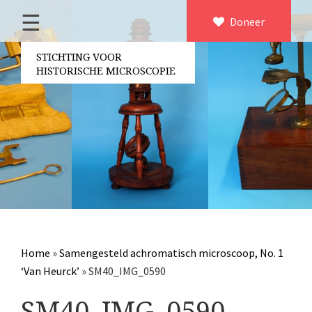
☰
Home
Doneer
×
Over ons
STICHTING VOOR
HISTORISCHE MICROSCOPIE
Contact
Bestuur
Vrijwilligers
Partners
Jaarverslagen
Microscopen
Attributen microscopie
Home
»
Samengesteld achromatisch microscoop, No. 1
Overige optische instrumenten
‘Van Heurck’
»
SM40_IMG_0590
Elektrische meetapparatuur
SM40_IMG_0590