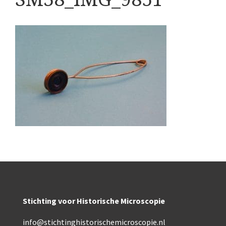
Boeken
Divers
Makers
Images
Culpeper (ca. 1735)
Cuff (ca. 1745)
riepootmicroscoop volgens Culpeper (1750-1780)
ollond, ‘Jones’ most improved type’ (1800-1830)
Long, Gould type (1821-1850)
Chevalier, trommelmicroscoop (1831-1841)
Stichting voor Historische Microscopie
Nachet, ‘grand modèle’ (1856-1862)
info@stichtinghistorischemicroscopie.nl