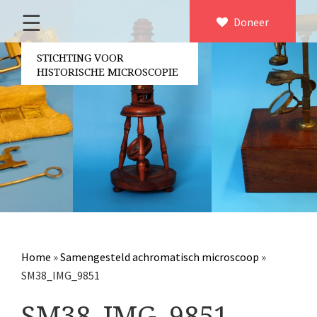
☰
Home
Doneer
×
Over ons
STICHTING VOOR
HISTORISCHE MICROSCOPIE
Contact
Bestuur
Vrijwilligers
Partners
Jaarverslagen
Microscopen
Attributen microscopie
Home
»
Samengesteld achromatisch microscoop
»
Overige optische instrumenten
SM38_IMG_9851
Elektrische meetapparatuur
SM38_IMG_9851