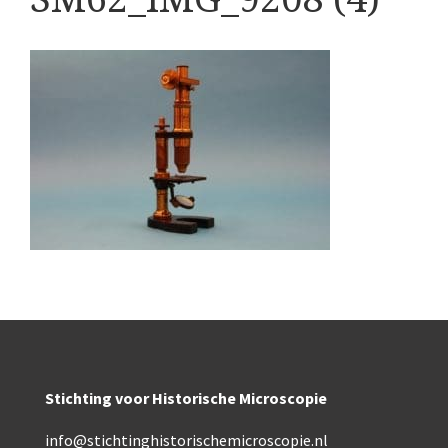
Boeken
Divers
Makers
Images
Culpeper (ca. 1735)
Cuff (ca. 1745)
riepootmicroscoop volgens Culpeper (1750-1780)
ollond, ‘Jones’ most improved type’ (1800-1830)
Long, Gould type (1821-1850)
Chevalier, trommelmicroscoop (1831-1841)
Stichting voor Historische Microscopie
Nachet, ‘grand modèle’ (1856-1862)
info@stichtinghistorischemicroscopie.nl