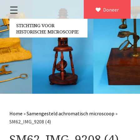
☰
Home
Doneer
×
Over ons
STICHTING VOOR
HISTORISCHE MICROSCOPIE
Contact
Bestuur
Vrijwilligers
Partners
Jaarverslagen
Microscopen
Attributen microscopie
Home
»
Samengesteld achromatisch microscoop
»
Overige optische instrumenten
SM62_IMG_9208 (4)
Elektrische meetapparatuur
SM62_IMG_9208 (4)