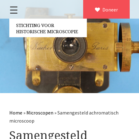
☰
Home
Doneer
×
Over ons
STICHTING VOOR
HISTORISCHE MICROSCOPIE
Contact
Bestuur
Vrijwilligers
Partners
Jaarverslagen
Microscopen
Attributen microscopie
Home
»
Microscopen
»
Samengesteld achromatisch
Overige optische instrumenten
microscoop
Elektrische meetapparatuur
Samengesteld