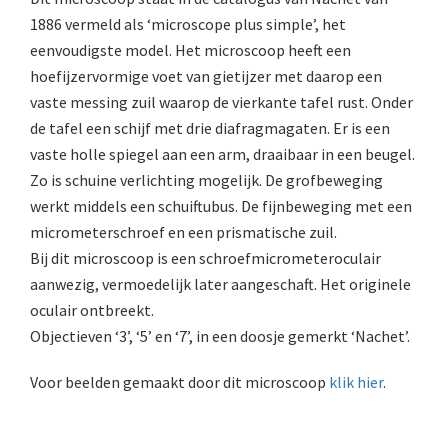
1886 vermeld als ‘microscope plus simple’, het
AOC, samenklapbaar (ca. 1973)
eenvoudigste model. Het microscoop heeft een
Zeiss, modern microscoop (1980-2010)
hoefijzervormige voet van gietijzer met daarop een
vaste messing zuil waarop de vierkante tafel rust. Onder
Documentatie
de tafel een schijf met drie diafragmagaten. Er is een
Bleeker
vaste holle spiegel aan een arm, draaibaar in een beugel.
Zo is schuine verlichting mogelijk. De grofbeweging
Busch
werkt middels een schuiftubus. De fijnbeweging met een
Leitz
micrometerschroef en een prismatische zuil.
Bij dit microscoop is een schroefmicrometeroculair
LOMO/ Zenith
aanwezig, vermoedelijk later aangeschaft. Het originele
oculair ontbreekt.
Oldelft
Objectieven ‘3’, ‘5’ en ‘7’, in een doosje gemerkt ‘Nachet’.
OIP Gand
Voor beelden gemaakt door dit microscoop
klik hier
.
Rathenower Optische Werke (ROW)
Reichert