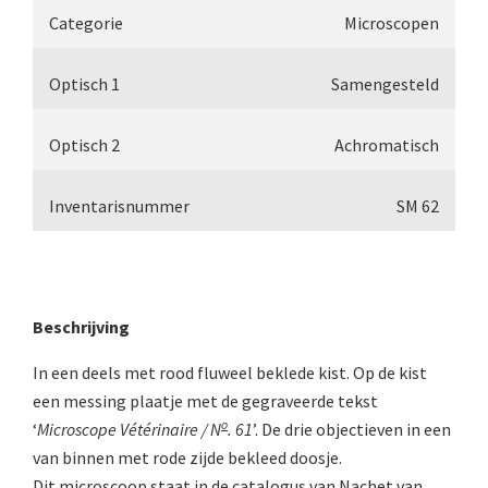
Double pillar, Frans (1870-1900)
Categorie
Microscopen
Zeiss, statief IX (ca. 1890)
Optisch 1
Samengesteld
Seibert, ‘Stativ 3’ (1895-1900)
Watson & Sons, No. 1 ‘Van Heurck’ (ca. 1900)
Optisch 2
Achromatisch
Reichert (ca. 1925)
Inventarisnummer
SM 62
Winkel, statief BTC (1955-1957)
ROW, schoolmicroscoop (1955-1965)
ooke, Troughton & Simms, McArthur type (1959-1
Beschrijving
Bleeker, statief R (ca. 1965)
In een deels met rood fluweel beklede kist. Op de kist
Meopta, ‘veld’microscoop (1965-1980)
een messing plaatje met de gegraveerde tekst
o
‘
Microscope Vétérinaire / N
. 61
’. De drie objectieven in een
Zeiss, type Ergaval (ca. 1970)
van binnen met rode zijde bekleed doosje.
‘Junior’ type, USSR (1970-1980)
Dit microscoop staat in de catalogus van Nachet van