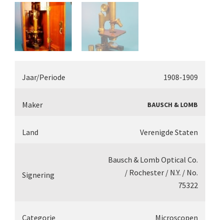
Smith, Beck & Beck, ‘Lister limb’ (1857)
mith, Beck & Beck, ‘popular microscope’ (ca. 1857
Dollond, ‘bar-limb’ (1860-1880)
Ongesigneerd, Engels (1860-1880)
Jaar/Periode
1908-1909
Robbins (1860-1890)
Nachet, ‘plus simple’ (1862-1880)
Maker
BAUSCH & LOMB
Beck & Beck, ‘popular microscope’ (1867)
Land
Verenigde Staten
Bianchi, trommelmicroscoop (1869-1873)
Bausch & Lomb Optical Co.
Crouch (1870-1890)
/ Rochester / N.Y. / No.
Signering
Hartnack / Prazmowski (1870-1880)
75322
Baker, prepareermicroscoop (1870-1890)
Categorie
Microscopen