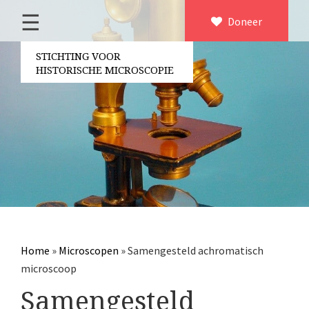
☰
Home
Doneer
×
Over ons
STICHTING VOOR
HISTORISCHE MICROSCOPIE
Contact
Bestuur
Vrijwilligers
Partners
Jaarverslagen
Microscopen
Attributen microscopie
Home
»
Microscopen
»
Samengesteld achromatisch
Overige optische instrumenten
microscoop
Elektrische meetapparatuur
Samengesteld