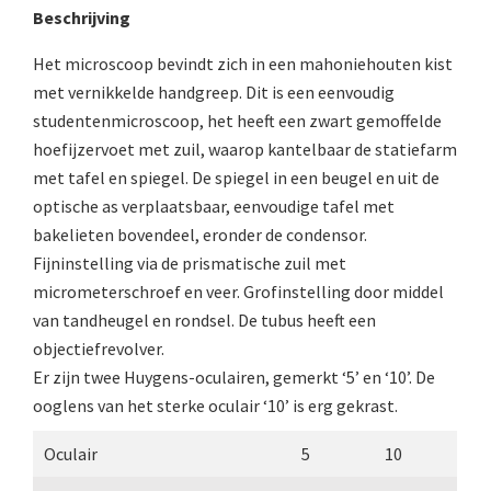
Beschrijving
AOC, samenklapbaar (ca. 1973)
Het microscoop bevindt zich in een mahoniehouten kist
Zeiss, modern microscoop (1980-2010)
met vernikkelde handgreep. Dit is een eenvoudig
studentenmicroscoop, het heeft een zwart gemoffelde
Documentatie
hoefijzervoet met zuil, waarop kantelbaar de statiefarm
Bleeker
met tafel en spiegel. De spiegel in een beugel en uit de
optische as verplaatsbaar, eenvoudige tafel met
Busch
bakelieten bovendeel, eronder de condensor.
Leitz
Fijninstelling via de prismatische zuil met
micrometerschroef en veer. Grofinstelling door middel
LOMO/ Zenith
van tandheugel en rondsel. De tubus heeft een
Oldelft
objectiefrevolver.
Er zijn twee Huygens-oculairen, gemerkt ‘5’ en ‘10’. De
OIP Gand
ooglens van het sterke oculair ‘10’ is erg gekrast.
Rathenower Optische Werke (ROW)
Oculair
5
10
Reichert