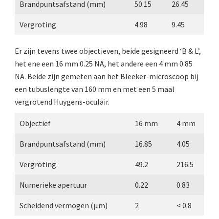
Brandpuntsafstand (mm)
50.15
26.45
Wild
Vergroting
4.98
9.45
Zeiss
Er zijn tevens twee objectieven, beide gesigneerd ‘B & L’,
het ene een 16 mm 0.25 NA, het andere een 4 mm 0.85
NA. Beide zijn gemeten aan het Bleeker-microscoop bij
een tubuslengte van 160 mm en met een 5 maal
vergrotend Huygens-oculair.
Objectief
16 mm
4 mm
Brandpuntsafstand (mm)
16.85
4.05
Vergroting
49.2
216.5
Numerieke apertuur
0.22
0.83
Scheidend vermogen (µm)
2
< 0.8