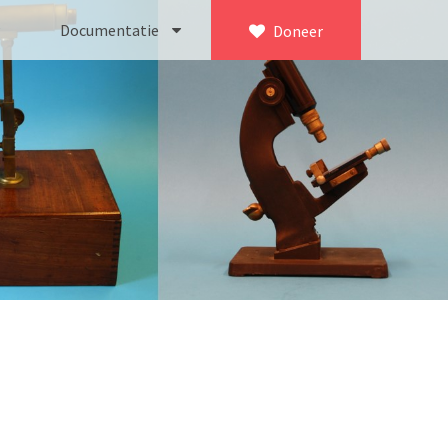
Documentatie
Doneer
×
ca. 1735)
Bleeker
745)
Busch
icroscoop volgens Culpeper (1750-1780)
Leitz
Jones’ most improved type’ (1800-1830)
LOMO/ Zenith
d type (1821-1850)
OIP Gand
, trommelmicroscoop (1831-1841)
Oldelft