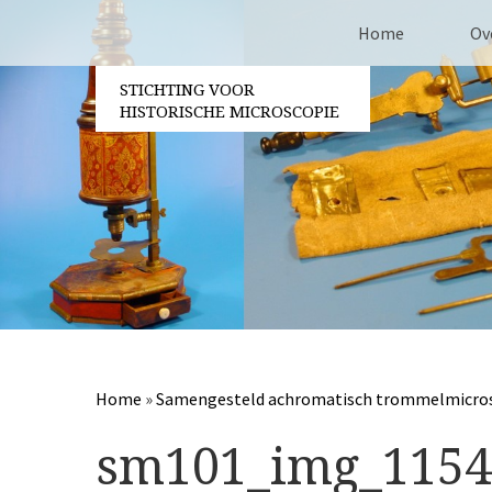
Home
Ov
STICHTING VOOR
Co
HISTORISCHE MICROSCOPIE
Be
Vri
Ja
Pa
Home
»
Samengesteld achromatisch trommelmicro
sm101_img_1154