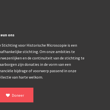
trommelmicroscoop (1869-1873)
/ Prazmowski (1870-1880)
teun ons
870-1890)
 Stichting voor Historische Microscopie is een
)
nafhankelijke stichting. Om onze ambities te
epareermicroscoop (1870-1890)
rwezenlijken en de continuïteit van de stichting te
aarborgen zijn donaties in de vorm van een
lar, Frans (1870-1900)
nanciële bijdrage of voorwerp passend in onze
llectie van harte welkom.
ief IX (ca. 1890)
Doneer
tativ 3’ (1895-1900)