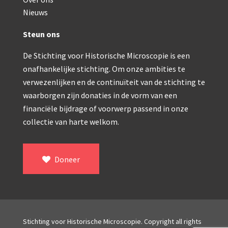
Double pillar, Frans (1870-1900)
Nieuws
Zeiss, statief IX (ca. 1890)
Steun ons
Seibert, ‘Stativ 3’ (1895-1900)
De Stichting voor Historische Microscopie is een
Watson & Sons, No. 1 ‘Van Heurck’ (ca. 1900)
onafhankelijke stichting. Om onze ambities te
Reichert (ca. 1925)
verwezenlijken en de continuïteit van de stichting te
waarborgen zijn donaties in de vorm van een
Winkel, statief BTC (1955-1957)
financiële bijdrage of voorwerp passend in onze
collectie van harte welkom.
ROW, schoolmicroscoop (1955-1965)
ooke, Troughton & Simms, McArthur type (1959-1
Doneer
Bleeker, statief R (ca. 1965)
Meopta, ‘veld’microscoop (1965-1980)
Zeiss, type Ergaval (ca. 1970)
Stichting voor Historische Microscopie. Copyright all rights
‘Junior’ type, USSR (1970-1980)