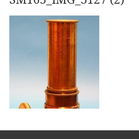
Boeken
Divers
Makers
Images
Culpeper (ca. 1735)
Cuff (ca. 1745)
riepootmicroscoop volgens Culpeper (1750-1780)
ollond, ‘Jones’ most improved type’ (1800-1830)
Long, Gould type (1821-1850)
Chevalier, trommelmicroscoop (1831-1841)
Nachet, ‘grand modèle’ (1856-1862)