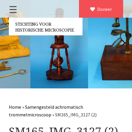
☰
Home
Doneer
×
Over ons
STICHTING VOOR
HISTORISCHE MICROSCOPIE
Contact
Bestuur
Vrijwilligers
Partners
Jaarverslagen
Microscopen
Attributen microscopie
Home
»
Samengesteld achromatisch
Overige optische instrumenten
trommelmicroscoop
»
SM165_IMG_3127 (2)
Elektrische meetapparatuur
SM165_IMG_3127 (2)