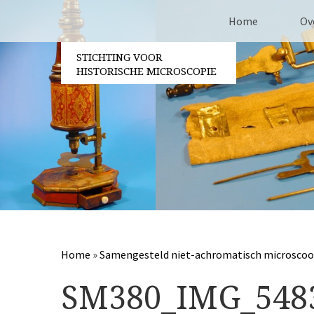
Home
Ov
STICHTING VOOR
Co
HISTORISCHE MICROSCOPIE
Be
Vri
Ja
Pa
Home
»
Samengesteld niet-achromatisch microscoo
SM380_IMG_548