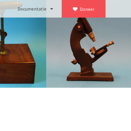
Documentatie
Doneer
×
ca. 1735)
Bleeker
745)
Busch
icroscoop volgens Culpeper (1750-1780)
Leitz
Jones’ most improved type’ (1800-1830)
LOMO/ Zenith
d type (1821-1850)
OIP Gand
, trommelmicroscoop (1831-1841)
Oldelft