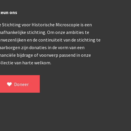
trommelmicroscoop (1869-1873)
teun ons
 Stichting voor Historische Microscopie is een
/ Prazmowski (1870-1880)
nafhankelijke stichting. Om onze ambities te
rwezenlijken en de continuïteit van de stichting te
870-1890)
aarborgen zijn donaties in de vorm van een
nanciële bijdrage of voorwerp passend in onze
)
llectie van harte welkom.
epareermicroscoop (1870-1890)
lar, Frans (1870-1900)
Doneer
ief IX (ca. 1890)
tativ 3’ (1895-1900)