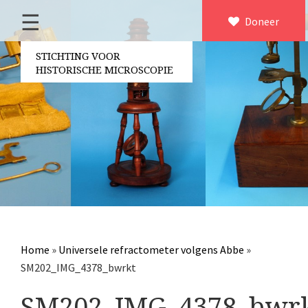
☰
Home
Doneer
×
Over ons
STICHTING VOOR
HISTORISCHE MICROSCOPIE
Contact
Bestuur
Vrijwilligers
Partners
Jaarverslagen
Microscopen
Attributen microscopie
Home
»
Universele refractometer volgens Abbe
»
Overige optische instrumenten
SM202_IMG_4378_bwrkt
Elektrische meetapparatuur
SM202_IMG_4378_bwr