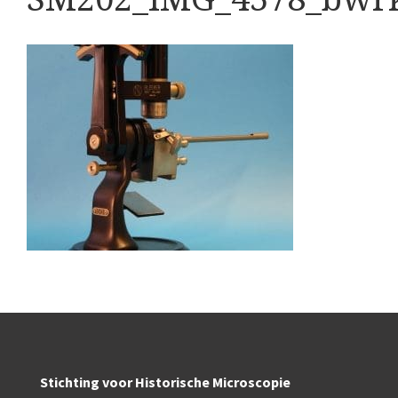
Boeken
Divers
Makers
Images
Culpeper (ca. 1735)
Cuff (ca. 1745)
Driepootmicroscoop volgens Culpeper (1750-1780
Dollond, ‘Jones’ most improved type’ (1800-1830)
Long, Gould type (1821-1850)
Chevalier, trommelmicroscoop (1831-1841)
Nachet, ‘grand modèle’ (1856-1862)
Stichting voor Historische Microscopie