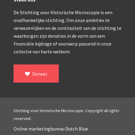
Double pillar, Frans (1870-1900)
Zeiss, statief IX (ca. 1890)
De Stichting voor Historische Microscopie is een
onafhankelijke stichting. Om onze ambities te
Seibert, ‘Stativ 3’ (1895-1900)
verwezenlijken en de continuïteit van de stichting te
waarborgen zijn donaties in de vorm van een
Watson & Sons, No. 1 ‘Van Heurck’ (ca. 1900)
financiële bijdrage of voorwerp passend in onze
Reichert (ca. 1925)
collectie van harte welkom.
Winkel, statief BTC (1955-1957)
ROW, schoolmicroscoop (1955-1965)
Doneer
ooke, Troughton & Simms, McArthur type (1959-1
Bleeker, statief R (ca. 1965)
Meopta, ‘veld’microscoop (1965-1980)
Stichting voor Historische Microscopie. Copyright all rights
reserved.
Zeiss, type Ergaval (ca. 1970)
Online marketingbureau Dutch Blue
‘Junior’ type, USSR (1970-1980)