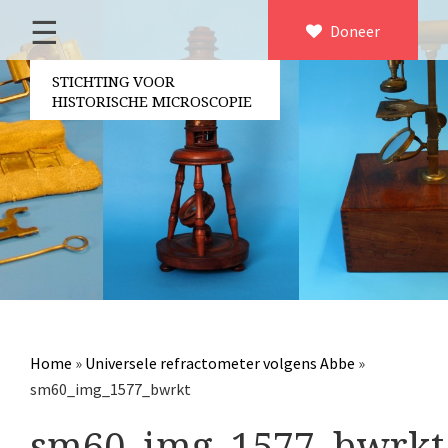
☰
Home
Doneer
×
Over ons
STICHTING VOOR
HISTORISCHE MICROSCOPIE
Contact
Bestuur
Vrijwilligers
Partners
Jaarverslagen
Microscopen
Attributen microscopie
Home
»
Universele refractometer volgens Abbe
»
Overige optische instrumenten
sm60_img_1577_bwrkt
Elektrische meetapparatuur
sm60_img_1577_bwrkt