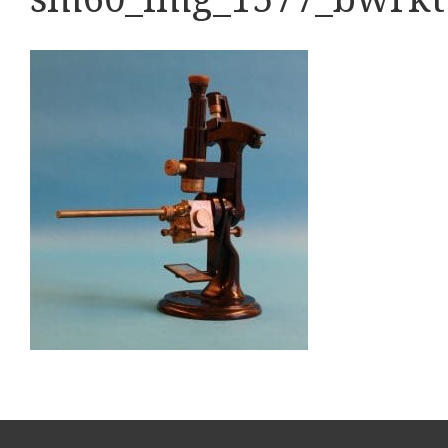
Boeken
Divers
Makers
Images
Culpeper (ca. 1735)
Cuff (ca. 1745)
riepootmicroscoop volgens Culpeper (1750-1780)
ollond, ‘Jones’ most improved type’ (1800-1830)
Long, Gould type (1821-1850)
Chevalier, trommelmicroscoop (1831-1841)
Nachet, ‘grand modèle’ (1856-1862)